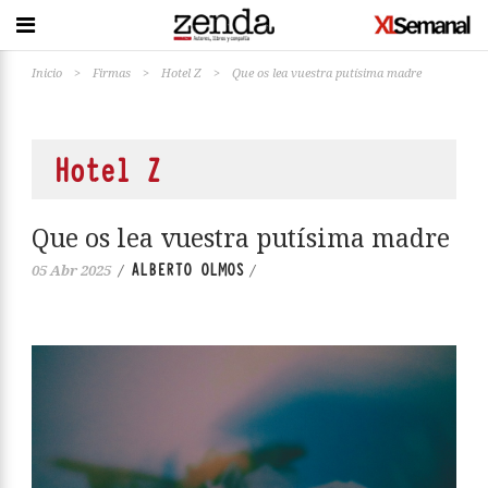
Inicio
>
Firmas
>
Hotel Z
>
Que os lea vuestra putísima madre
Hotel Z
Que os lea vuestra putísima madre
ALBERTO OLMOS
05 Abr 2025
/
/