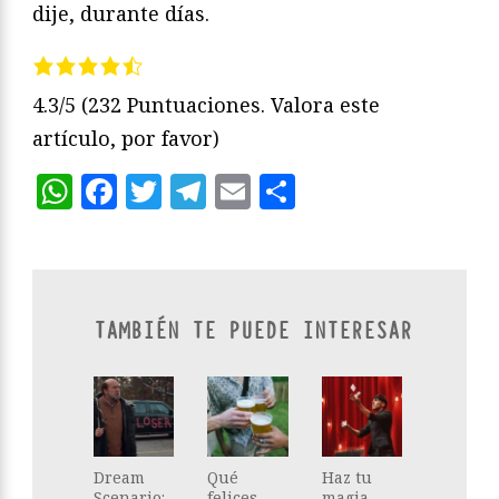
dije, durante días.
4.3/5
(232 Puntuaciones. Valora este
artículo, por favor)
WhatsApp
Facebook
Twitter
Telegram
Email
Compartir
TAMBIÉN TE PUEDE INTERESAR
Dream
Qué
Haz tu
Scenario:
felices
magia