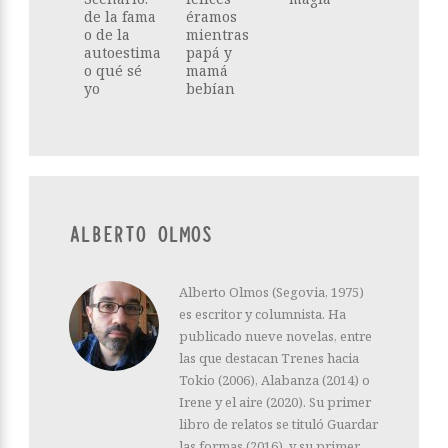
de la fama
éramos
o de la
mientras
autoestima
papá y
o qué sé
mamá
yo
bebían
ALBERTO OLMOS
Alberto Olmos (Segovia, 1975)
es escritor y columnista. Ha
publicado nueve novelas, entre
las que destacan Trenes hacia
Tokio (2006), Alabanza (2014) o
Irene y el aire (2020). Su primer
libro de relatos se tituló Guardar
las formas (2016), y su primer