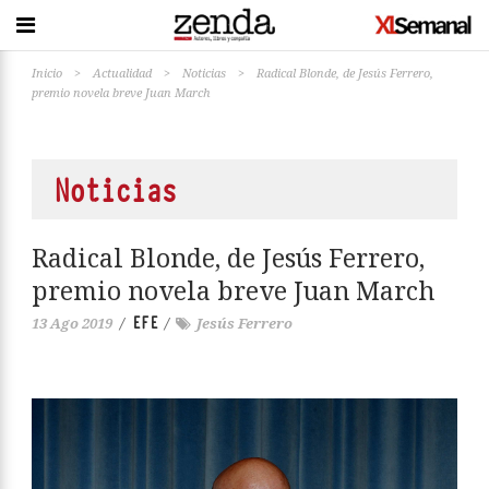
Inicio
>
Actualidad
>
Noticias
>
Radical Blonde, de Jesús Ferrero,
premio novela breve Juan March
Noticias
Radical Blonde, de Jesús Ferrero,
premio novela breve Juan March
EFE
13 Ago 2019
/
/
Jesús Ferrero