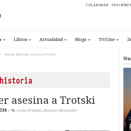
COLABORAN
SUSCRÍBE
a
Libros
Actualidad
Blogs
TV/Cine
Z
>
Ramón Mercader asesina a Trotski
Nu
historia
 asesina a Trotski
INA
/
León Trotski
,
Ramón Mercader