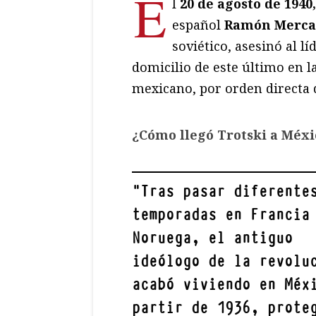
E
l
20
de agosto de 1940
español
Ramón Merca
soviético, asesinó al l
domicilio de este último en l
mexicano, por orden directa
¿Cómo llegó Trotski a Méxi
"
Tras pasar diferente
temporadas en Francia
Noruega, el antiguo
ideólogo de la revolu
acabó viviendo en Méx
partir de 1936, prote