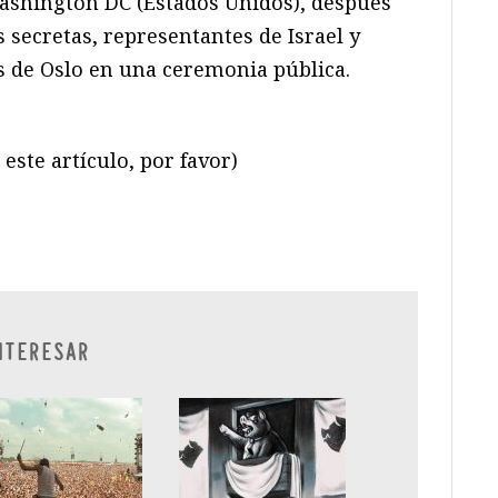
shington DC (Estados Unidos), después
 secretas, representantes de Israel y
s de Oslo en una ceremonia pública.
este artículo, por favor)
ram
il
ompartir
NTERESAR