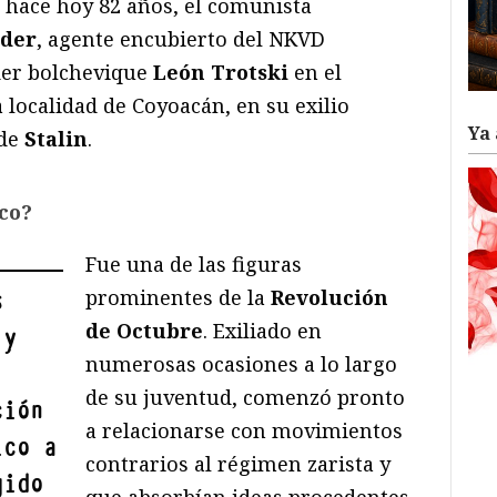
,
hace hoy 82 años, el comunista
der
, agente encubierto del NKVD
íder bolchevique
León Trotski
en el
a localidad de Coyoacán, en su exilio
Ya 
 de
Stalin
.
co?
Fue una de las figuras
prominentes de la
Revolución
s
de Octubre
. Exiliado en
 y
numerosas ocasiones a lo largo
de su juventud, comenzó pronto
ción
a relacionarse con movimientos
ico a
contrarios al régimen zarista y
gido