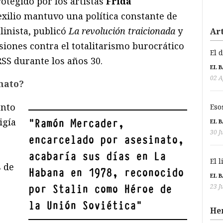
rotegido por los artistas
Frida
 exilio mantuvo una política constante de
linista, publicó
La revolución traicionada
y
Art
siones contra el totalitarismo burocrático
El 
RSS durante los años 30.
EL 
02 A
nato?
ento
Eso
igía
"
Ramón Mercader,
EL 
30 J
encarcelado por asesinato,
acabaría sus días en La
El 
s de
Habana en 1978, reconocido
EL 
23 J
por Stalin como Héroe de
la Unión Soviética
"
He