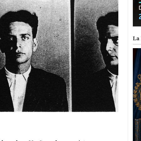
La 
ram
il
ompartir