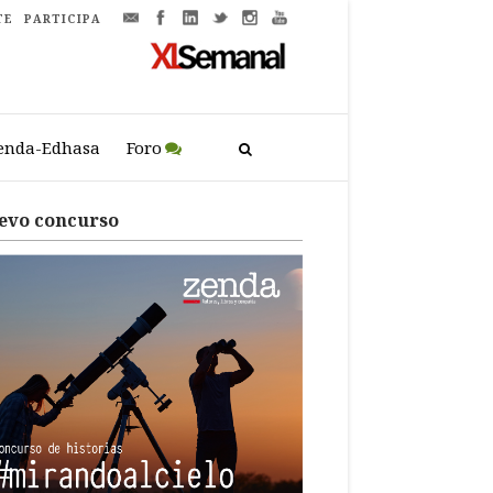
TE
PARTICIPA
enda-Edhasa
Foro
evo concurso