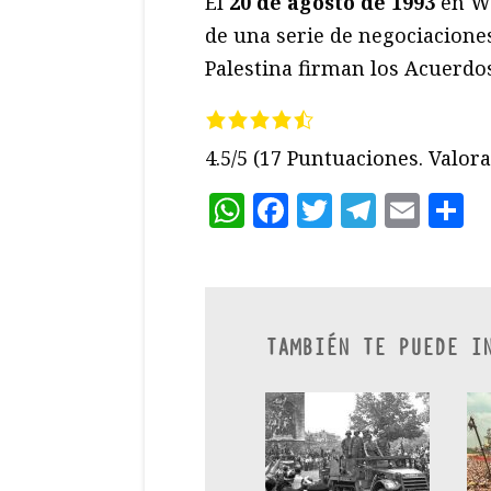
El
20 de agosto
de 1993
en Wa
de una serie de negociaciones
Palestina firman los Acuerdo
4.5/5
(17 Puntuaciones. Valora 
WhatsApp
Facebook
Twitter
Teleg
Ema
C
TAMBIÉN TE PUEDE I