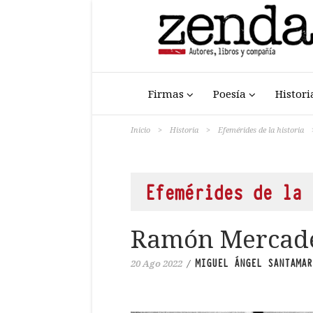
Firmas
Poesía
Histori
Inicio
>
Historia
>
Efemérides de la historia
Efemérides de la 
Ramón Mercader
MIGUEL ÁNGEL SANTAMAR
20 Ago 2022
/