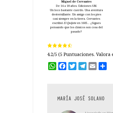
Miguel de Cervantes
De 14 a 18 años. Ediciones SM.
Un loco bastante cuerdo. Una aventura
desternillante. Un amigo con los pies
casi siempre en la tierra. Cervantes
escribió
El Quijote
en 1605... ¿Sigues
pensando que los clásicos son cosa del
pasado?
4.2/5
(5 Puntuaciones. Valora e
WhatsApp
Facebook
Twitter
Teleg
Ema
C
MARÍA JOSÉ SOLANO