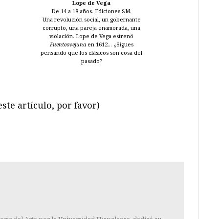
Lope de Vega
De 14 a 18 años. Ediciones SM.
Una revolución social, un gobernante
corrupto, una pareja enamorada, una
violación. Lope de Vega estrenó
Fuenteovejuna
en 1612... ¿Sigues
pensando que los clásicos son cosa del
pasado?
ste artículo, por favor)
ram
il
ompartir