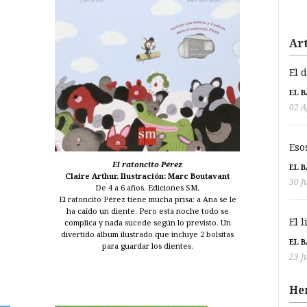
Art
El 
EL 
02 A
Eso
El ratoncito Pérez
EL 
Claire Arthur. Ilustración: Marc Boutavant
30 J
De 4 a 6 años. Ediciones SM.
El ratoncito Pérez tiene mucha prisa: a Ana se le
ha caído un diente. Pero esta noche todo se
El 
complica y nada sucede según lo previsto. Un
divertido álbum ilustrado que incluye 2 bolsitas
EL 
para guardar los dientes.
23 J
He