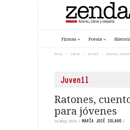
Firmas
Poesía
Histori
Inicio
>
Libros
>
Juvenil
>
Ratones, cuentos
Juvenil
Ratones, cuentos
para jóvenes
MARÍA JOSÉ SOLANO
24 May 2016
/
/