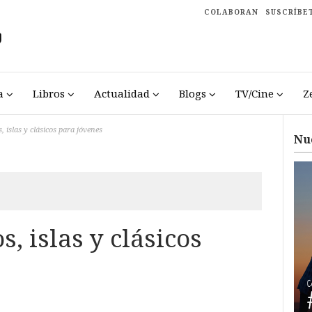
COLABORAN
SUSCRÍBE
a
Libros
Actualidad
Blogs
TV/Cine
Z
, islas y clásicos para jóvenes
Nu
, islas y clásicos