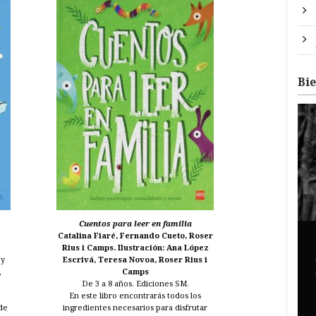
Bi
Cuentos para leer en familia
Catalina Fiaré, Fernando Cueto, Roser
Rius i Camps. Ilustración: Ana López
 y
Escrivá, Teresa Novoa, Roser Rius i
,
Camps
o
De 3 a 8 años. Ediciones SM.
En este libro encontrarás todos los
 de
ingredientes necesarios para disfrutar