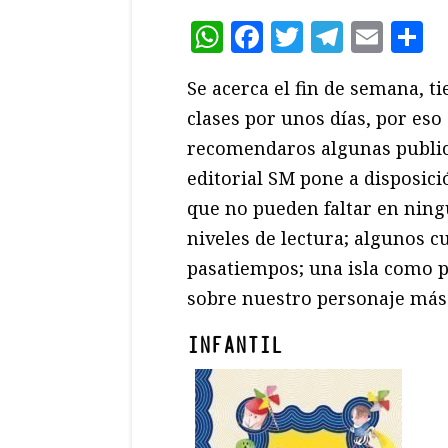
WhatsApp
Facebook
Twitter
Teleg
Ema
C
Se acerca el fin de semana, ti
clases por unos días, por es
recomendaros algunas publica
editorial SM pone a disposici
que no pueden faltar en ningu
niveles de lectura; algunos 
pasatiempos; una isla como pa
sobre nuestro personaje más e
INFANTIL