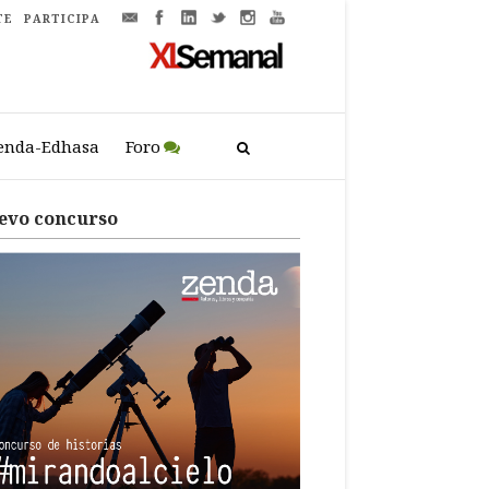
TE
PARTICIPA
enda-Edhasa
Foro
evo concurso