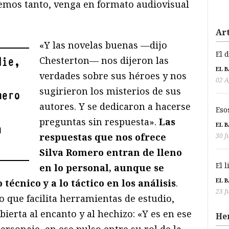
remos tanto, venga en formato audiovisual
Art
«Y las novelas buenas —dijo
El 
Chesterton— nos dijeron las
die,
EL 
verdades sobre sus héroes y nos
02 A
sugirieron los misterios de sus
mero
autores. Y se dedicaron a hacerse
Eso
preguntas sin respuesta».
Las
EL 
a
respuestas que nos ofrece
30 J
Silva Romero entran de lleno
El 
en lo personal, aunque se
EL 
técnico y a lo táctico en los análisis
.
23 J
 que facilita herramientas de estudio,
bierta al encanto y al hechizo: «Y es en ese
He
ersonaje, en ese pulso entre su rol de la