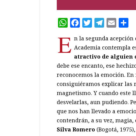
WhatsApp
Facebook
Twitter
Teleg
Ema
C
E
n la segunda acepción d
Academia contempla est
atractivo de alguien 
debe ese encanto, ese hechizo
reconocemos la emoción. En r
consiguiéramos explicar las 
magnetismo. Y cuando este l
desvelarlas, aun pudiendo. Pe
que nos han llevado a emoci
contendrán, a su vez, magia,
Silva Romero
(Bogotá, 1975),