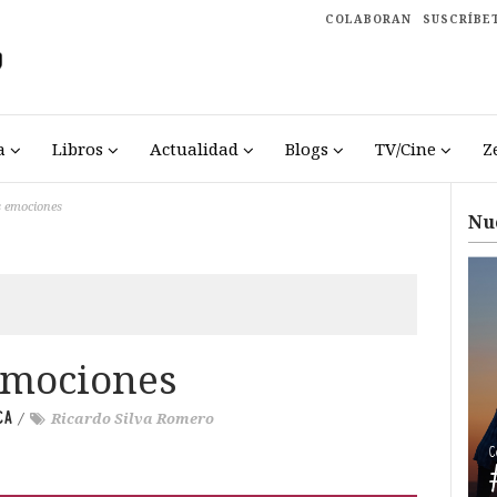
COLABORAN
SUSCRÍBE
a
Libros
Actualidad
Blogs
TV/Cine
Z
s emociones
Nu
 emociones
CA
/
Ricardo Silva Romero