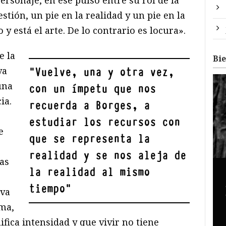
stión, un pie en la realidad y un pie en la
 y está el arte. De lo contrario es locura».
e la
Bi
va
"
Vuelve, una y otra vez,
una
con un ímpetu que nos
ia.
recuerda a Borges, a
estudiar los recursos con
e
que se representa la
realidad y se nos aleja de
tas
la realidad al mismo
tiempo
"
lva
ama,
fica intensidad y que vivir no tiene