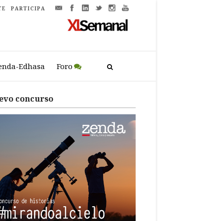
TE
PARTICIPA
enda-Edhasa
Foro
evo concurso