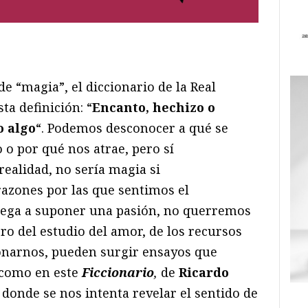
ram
il
ompartir
e “magia”, el diccionario de la Real
a definición: “
Encanto, hechizo o
o algo
“. Podemos desconocer a qué se
 o por qué nos atrae, pero sí
ealidad, no sería magia si
razones por las que sentimos el
lega a suponer una pasión, no querremos
ro del estudio del amor, de los recursos
onarnos, pueden surgir ensayos que
 como en este
Ficcionario
,
de
Ricardo
 donde se nos intenta revelar el sentido de