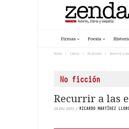
Firmas
Poesía
Histori
Inicio
>
Libros
>
No ficción
>
Recurrir a la
No ficción
Recurrir a las
RICARDO MARTÍNEZ LLOR
28 Dic 2023
/