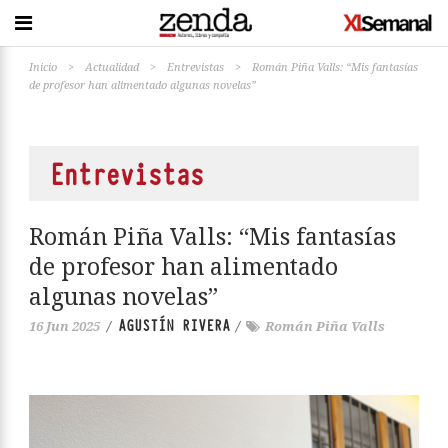
Inicio
>
Actualidad
>
Entrevistas
>
Román Piña Valls: “Mis fantasías
de profesor han alimentado algunas novelas”
Entrevistas
Román Piña Valls: “Mis fantasías
de profesor han alimentado
algunas novelas”
AGUSTÍN RIVERA
16 Jun 2025
/
/
Román Piña Valls