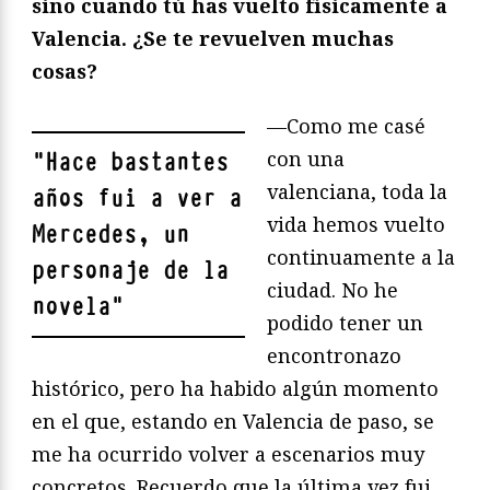
sino cuando tú has vuelto físicamente a
Valencia. ¿Se te revuelven muchas
cosas?
—Como me casé
con una
"
Hace bastantes
valenciana, toda la
años fui a ver a
vida hemos vuelto
Mercedes, un
continuamente a la
personaje de la
ciudad. No he
novela
"
podido tener un
encontronazo
histórico, pero ha habido algún momento
en el que, estando en Valencia de paso, se
me ha ocurrido volver a escenarios muy
concretos. Recuerdo que la última vez fui