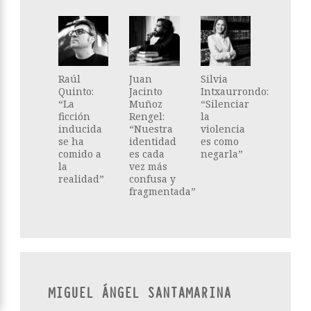
Raúl
Juan
Silvia
Quinto:
Jacinto
Intxaurrondo:
“La
Muñoz
“Silenciar
ficción
Rengel:
la
inducida
“Nuestra
violencia
se ha
identidad
es como
comido a
es cada
negarla”
la
vez más
realidad”
confusa y
fragmentada”
MIGUEL ÁNGEL SANTAMARINA