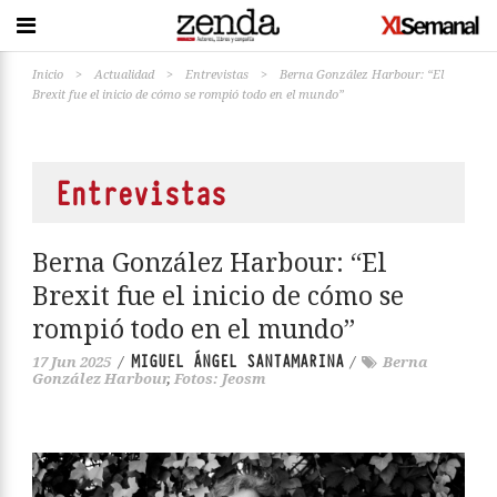
Inicio
>
Actualidad
>
Entrevistas
>
Berna González Harbour: “El
Brexit fue el inicio de cómo se rompió todo en el mundo”
Entrevistas
Berna González Harbour: “El
Brexit fue el inicio de cómo se
rompió todo en el mundo”
MIGUEL ÁNGEL SANTAMARINA
17 Jun 2025
/
/
Berna
González Harbour
,
Fotos: Jeosm