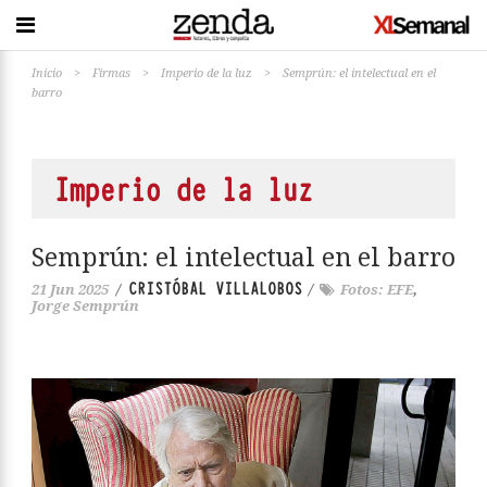
Inicio
>
Firmas
>
Imperio de la luz
>
Semprún: el intelectual en el
barro
Imperio de la luz
Semprún: el intelectual en el barro
CRISTÓBAL VILLALOBOS
21 Jun 2025
/
/
Fotos: EFE
,
Jorge Semprún