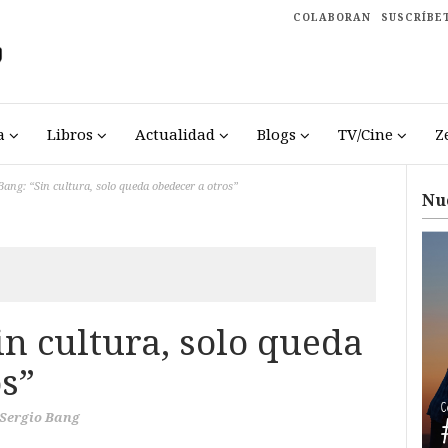
COLABORAN
SUSCRÍBE
a
Libros
Actualidad
Blogs
TV/Cine
Z
Bang: “Sin cultura, solo queda obedecer a otros”
Nu
in cultura, solo queda
os”
Sergio Bang