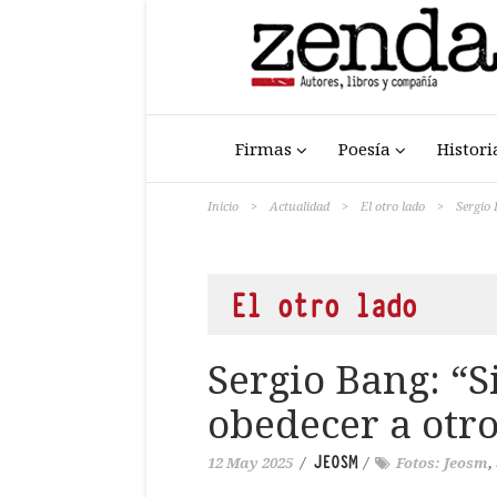
Firmas
Poesía
Histori
Inicio
>
Actualidad
>
El otro lado
>
Sergio 
El otro lado
Sergio Bang: “S
obedecer a otr
JEOSM
12 May 2025
/
/
Fotos: Jeosm
,