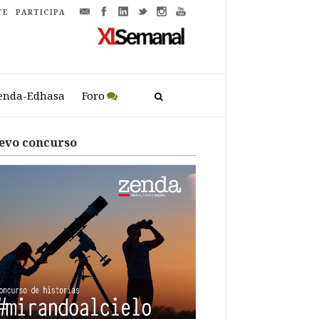
TE
PARTICIPA
enda-Edhasa
Foro
evo concurso