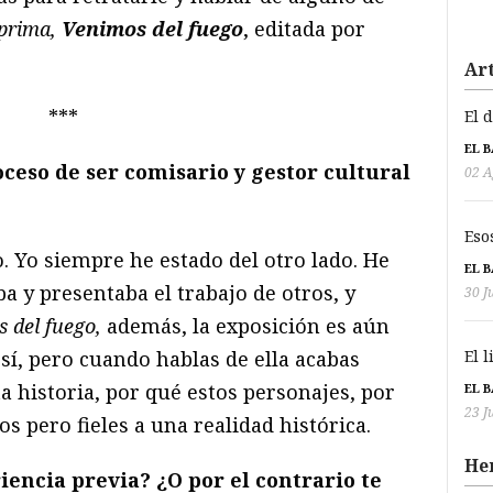
prima,
Venimos del fuego
, editada por
Art
***
El 
EL 
ceso de ser comisario y gestor cultural
02 A
Eso
Yo siempre he estado del otro lado. He
EL 
a y presentaba el trabajo de otros, y
30 J
 del fuego,
además, la exposición es aún
El 
 sí, pero cuando hablas de ella acabas
ta historia, por qué estos personajes, por
EL 
23 J
 pero fieles a una realidad histórica.
He
encia previa? ¿O por el contrario te