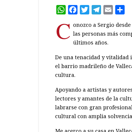
WhatsApp
Facebook
Twitter
Teleg
Ema
C
C
onozco a Sergio desde
las personas más comp
últimos años.
De una tenacidad y vitalidad 
el barrio madrileño de Vallec
cultura.
Apoyando a artistas y autor
lectores y amantes de la cul
labrarse con gran profesiona
cultural con amplia solvencia
Me acerco a su casa en Vallec