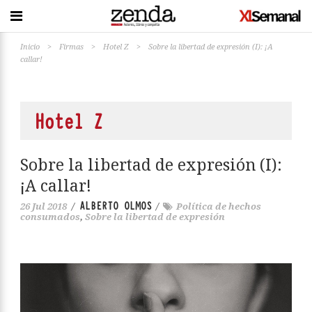
Inicio
>
Firmas
>
Hotel Z
>
Sobre la libertad de expresión (I): ¡A
callar!
Hotel Z
Sobre la libertad de expresión (I):
¡A callar!
ALBERTO OLMOS
26 Jul 2018
/
/
Política de hechos
consumados
,
Sobre la libertad de expresión