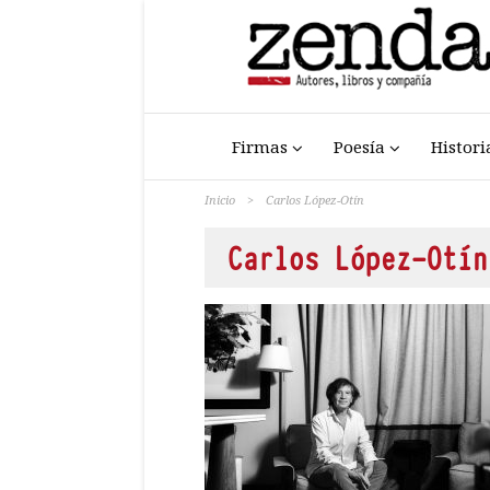
Firmas
Poesía
Histori
Inicio
>
Carlos López-Otín
Carlos López-Otín