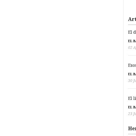
Art
El 
EL 
02 A
Eso
EL 
30 J
El 
EL 
23 J
He