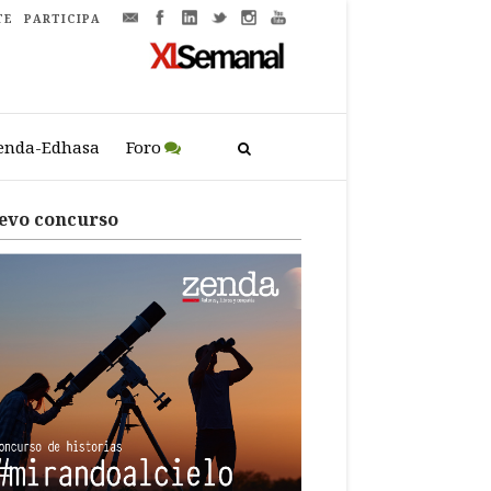
TE
PARTICIPA
enda-Edhasa
Foro
evo concurso