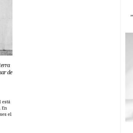
terra
sar de
 está
. En
ses el