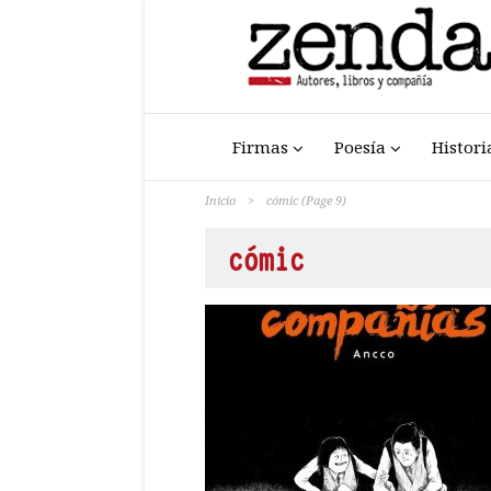
Firmas
Poesía
Histori
Inicio
>
cómic
(Page 9)
cómic