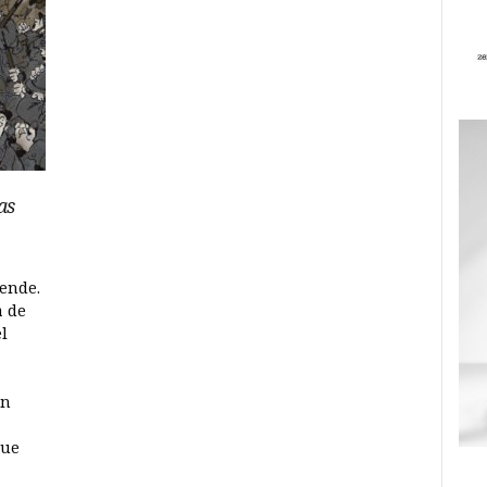
ras
ende.
a de
l
en
que