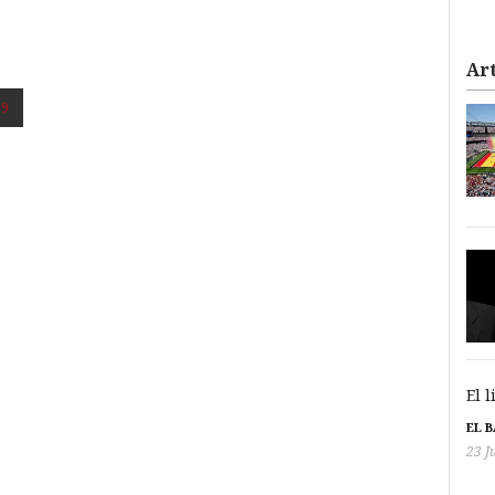
Art
9
El 
EL 
23 J