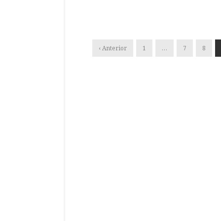
‹ Anterior
1
…
7
8