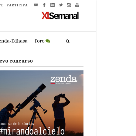
TE
PARTICIPA
enda-Edhasa
Foro
evo concurso