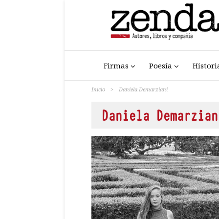
Firmas
Poesía
Histori
Inicio
>
Daniela Demarziani
Daniela Demarzian