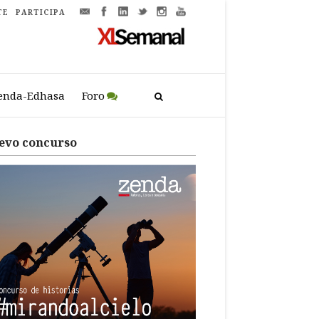
TE
PARTICIPA
enda-Edhasa
Foro
evo concurso