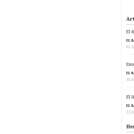
Art
El 
EL 
02 A
Eso
EL 
30 J
El 
EL 
23 J
He