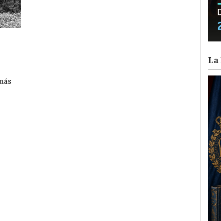
La 
 más