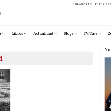
COLABORAN
SUSCRÍBE
a
Libros
Actualidad
Blogs
TV/Cine
Z
Nu
i