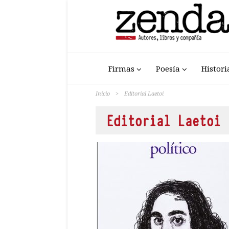
Firmas
Poesía
Histori
Inicio
>
Editorial Laetoi
Editorial Laetoi