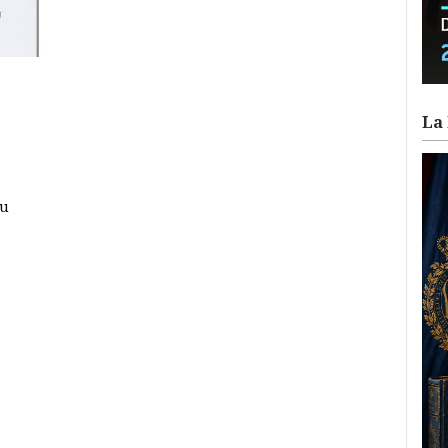
La 
su