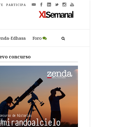
TE
PARTICIPA
enda-Edhasa
Foro
evo concurso