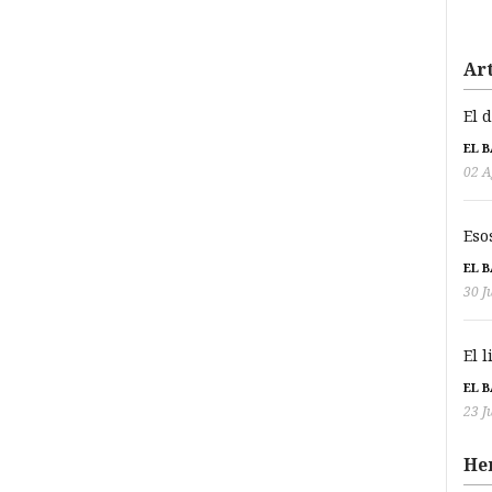
Art
El 
EL 
02 A
Eso
EL 
30 J
El 
EL 
23 J
He