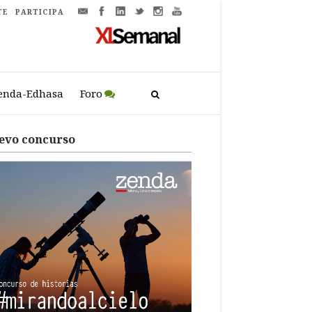
TE
PARTICIPA
enda-Edhasa
Foro
evo concurso