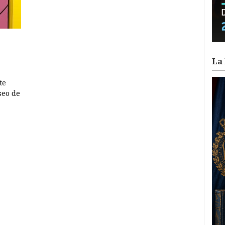
La 
te
seo de