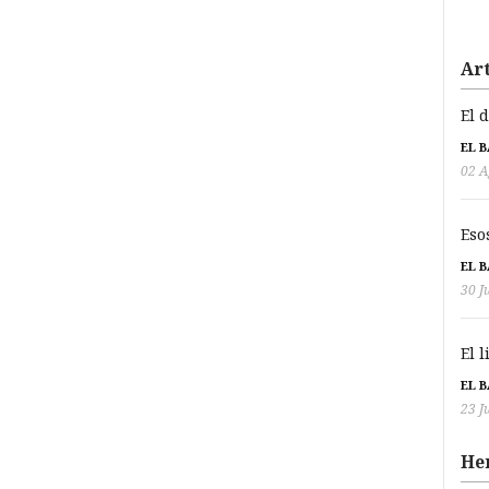
Art
El 
EL 
02 A
Eso
EL 
30 J
El 
EL 
23 J
He