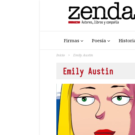
Firmas
Poesía
Histori
Inicio
>
Emily Austin
Emily Austin