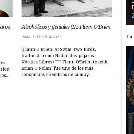
aros,
Alcohólicos y geniales (II): Flann O’Brien
La 
JUAN IGNACIO ALONSO
(Flann O’Brien. At Swim-Two-Birds,
traducida como Nadar-dos-pájaros.
Nórdica Libros) *** Flann O’Brien (nacido
tes
Brian O’Nolan) fue uno de los más
Brien:
conspicuos miembros de la muy...
s....