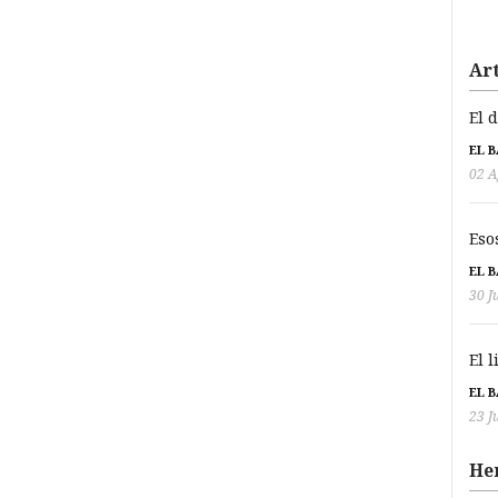
Art
El 
EL 
02 A
Eso
EL 
30 J
El 
EL 
23 J
He