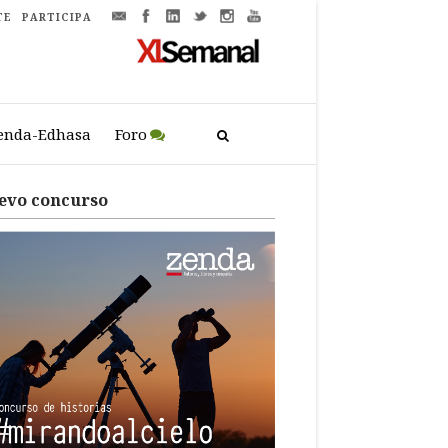
TE
PARTICIPA
enda-Edhasa
Foro
evo concurso