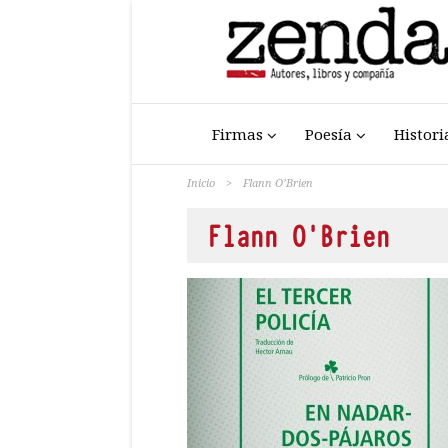
Firmas
Poesía
Histori
Inicio
>
Flann O’Brien
Flann O’Brien