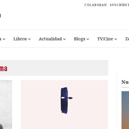
COLABORAN
SUSCRÍBE
a
Libros
Actualidad
Blogs
TV/Cine
Z
ma
Nu