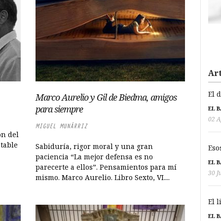
Art
El 
Marco Aurelio y Gil de Biedma, amigos
para siempre
EL 
02 A
MIGUEL MUNÁRRIZ
ón del
otable
Sabiduría, rigor moral y una gran
Eso
paciencia “La mejor defensa es no
EL 
parecerte a ellos”. Pensamientos para mí
30 J
mismo. Marco Aurelio. Libro Sexto, VI....
El 
EL 