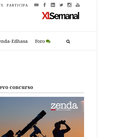
TE
PARTICIPA
enda-Edhasa
Foro
evo concurso