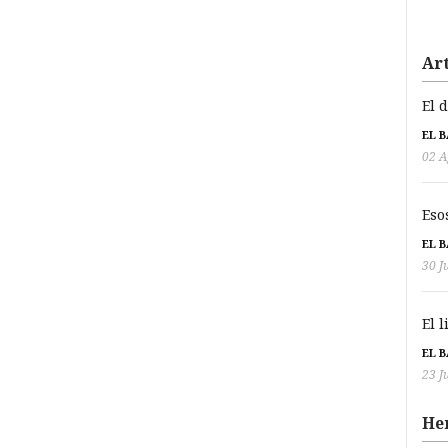
Art
El 
EL 
02 A
Eso
EL 
30 J
El 
EL 
23 J
He