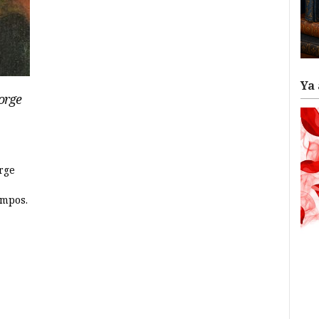
Ya 
Jorge
rge
empos.