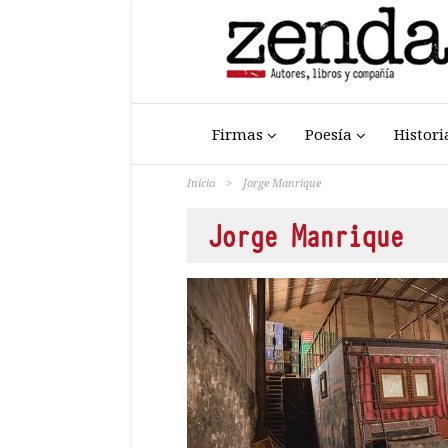
Firmas
Poesía
Histori
Inicio
>
Jorge Manrique
Jorge Manrique