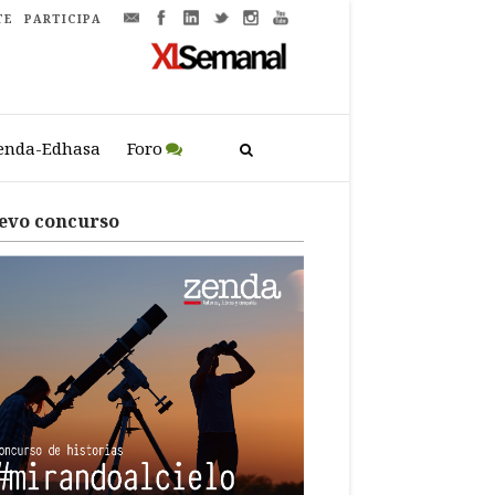
TE
PARTICIPA
enda-Edhasa
Foro
evo concurso