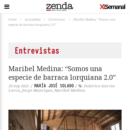
Inicio
>
Actualidad
>
Entrevistas
>
Maribel Medina: “Somos una
especie de barraca lorquiana 2.0”
Entrevistas
Maribel Medina: “Somos una
especie de barraca lorquiana 2.0”
MARÍA JOSÉ SOLANO
20 Sep 2021
/
/
Federico García
Lorca
,
Jorge Manrique
,
Maribel Medina