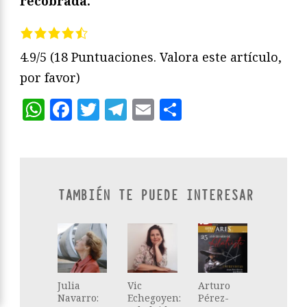
recobrada.
4.9/5
(18 Puntuaciones. Valora este artículo,
por favor)
WhatsApp
Facebook
Twitter
Telegram
Email
Compartir
TAMBIÉN TE PUEDE INTERESAR
Julia
Vic
Arturo
Navarro:
Echegoyen:
Pérez-