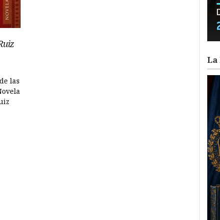
Ruiz
La 
de las
Novela
uiz