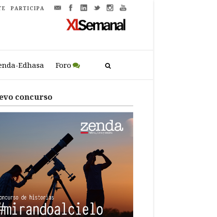
TE
PARTICIPA
enda-Edhasa
Foro
evo concurso