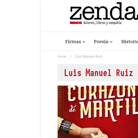
Firmas
Poesía
Histori
Inicio
>
Luis Manuel Ruiz
Luis Manuel Ruiz