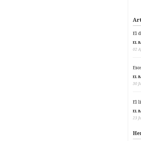
Art
El 
EL 
02 A
Eso
EL 
30 J
El 
EL 
23 J
He