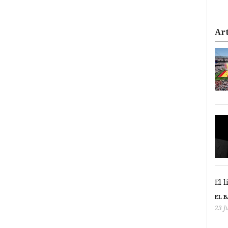
Art
El 
EL 
23 J