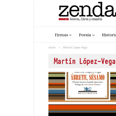
Firmas
Poesía
Histori
Inicio
>
Martín López-Vega
Martín López-Vega