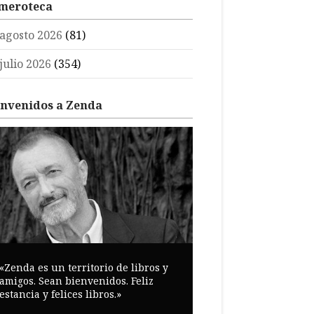
meroteca
agosto 2026
(81)
julio 2026
(354)
envenidos a Zenda
«Zenda es un territorio de libros y
amigos. Sean bienvenidos. Feliz
estancia y felices libros.»