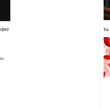
López-
Ya 
ién