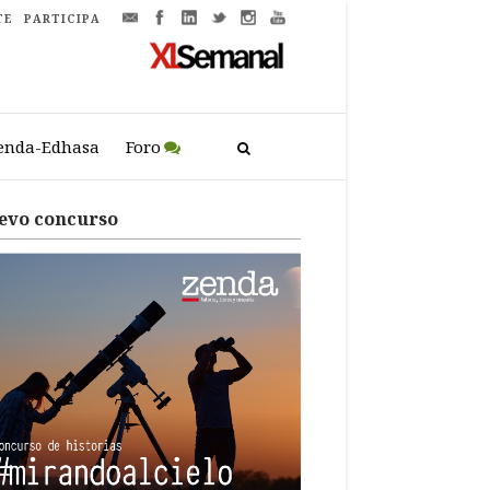
TE
PARTICIPA
enda-Edhasa
Foro
evo concurso