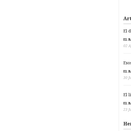
Art
El 
EL 
02 A
Eso
EL 
30 J
El 
EL 
23 J
He