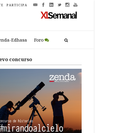
TE
PARTICIPA
enda-Edhasa
Foro
evo concurso