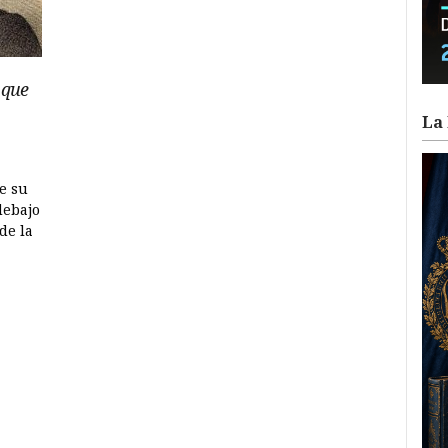
 que
La 
e su
debajo
de la