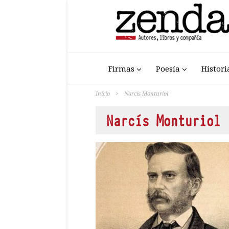
Firmas
Poesía
Histori
Inicio
>
Narcís Monturiol
Narcís Monturiol