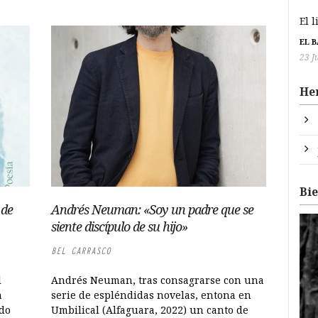
El 
EL 
23 J
He
Bi
 de
Andrés Neuman: «Soy un padre que se
siente discípulo de su hijo»
BEL CARRASCO
l
Andrés Neuman, tras consagrarse con una
n
serie de espléndidas novelas, entona en
ndo
Umbilical (Alfaguara, 2022) un canto de