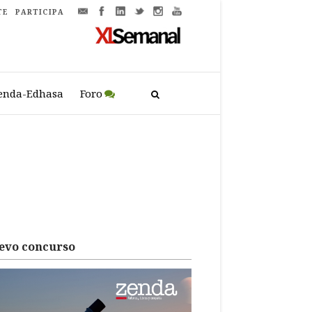
TE
PARTICIPA
enda-Edhasa
Foro
evo concurso