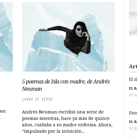
Art
El 
5 poemas de Isla con madre, de Andrés
Neuman
EL 
02 A
LAURA DI VERSO
an:
Andrés Neuman escribió una serie de
Eso
.
poemas mientras, hace ya más de quince
EL 
años, cuidaba a su madre enferma. Ahora,
30 J
“impulsado por la intuición...