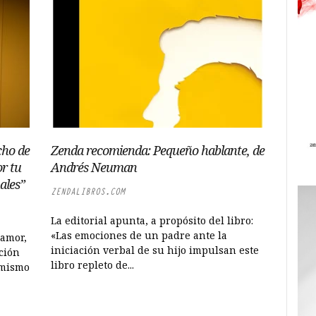
cho de
Zenda recomienda: Pequeño hablante, de
or tu
Andrés Neuman
ales”
ZENDALIBROS.COM
La editorial apunta, a propósito del libro:
«Las emociones de un padre ante la
 amor,
iniciación verbal de su hijo impulsan este
ción
libro repleto de...
 mismo