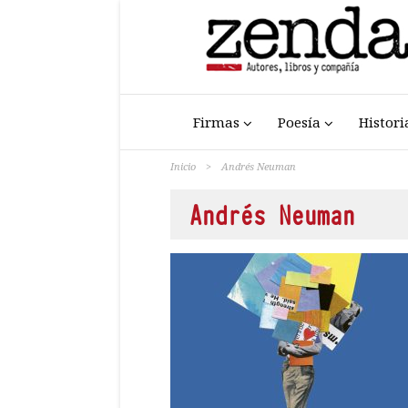
Firmas
Poesía
Histori
Inicio
>
Andrés Neuman
Andrés Neuman