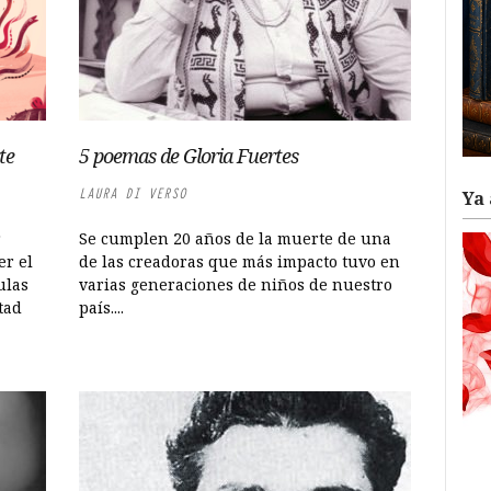
te
5 poemas de Gloria Fuertes
LAURA DI VERSO
Ya 
r
Se cumplen 20 años de la muerte de una
er el
de las creadoras que más impacto tuvo en
ulas
varias generaciones de niños de nuestro
tad
país....