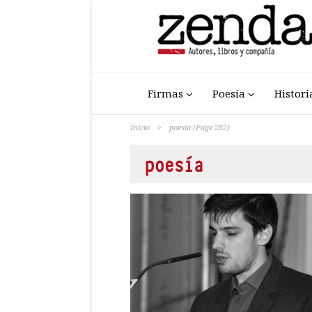
Firmas
Poesía
Histori
Inicio
>
poesía
(Page 282)
poesía