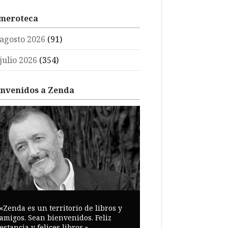
meroteca
agosto 2026
(91)
julio 2026
(354)
envenidos a Zenda
«Zenda es un territorio de libros y
amigos. Sean bienvenidos. Feliz
estancia y felices libros.»