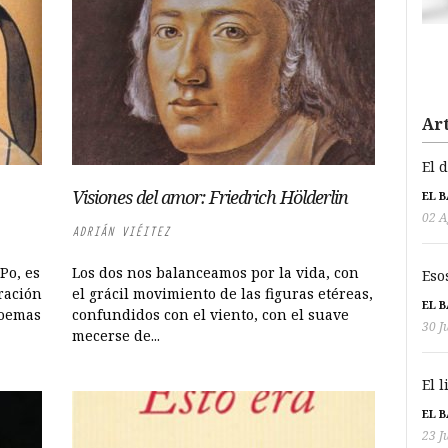
Art
El 
Visiones del amor: Friedrich Hölderlin
EL 
02 A
ADRIÁN VIÉITEZ
Po, es
Los dos nos balanceamos por la vida, con
Eso
ración
el grácil movimiento de las figuras etéreas,
EL 
poemas
confundidos con el viento, con el suave
30 J
mecerse de...
El 
EL 
23 J