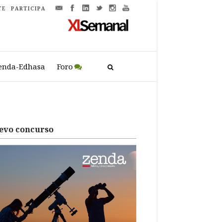
TE
PARTICIPA
enda-Edhasa
Foro
evo concurso