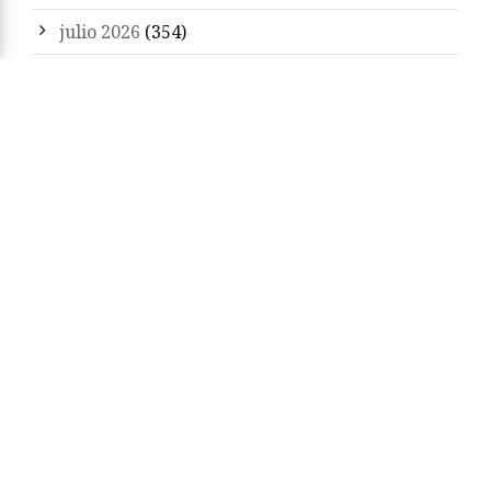
julio 2026
(354)
Bienvenidos a Zenda
«Zenda es un territorio de libros y amigos. Sean
bienvenidos. Feliz estancia y felices libros.»
Arturo Pérez-Reverte