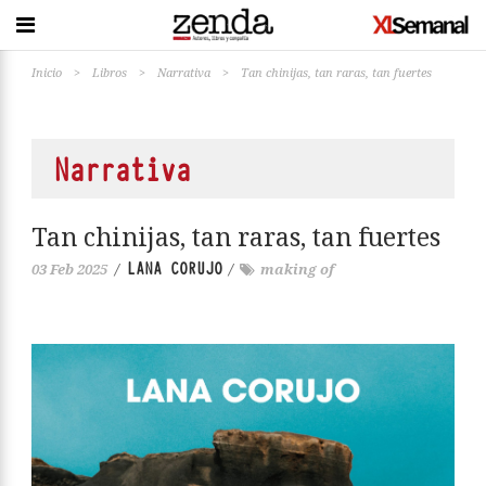
Inicio
>
Libros
>
Narrativa
>
Tan chinijas, tan raras, tan fuertes
Narrativa
Tan chinijas, tan raras, tan fuertes
LANA CORUJO
03 Feb 2025
/
/
making of