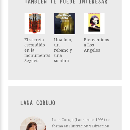
TAMBIÉN TE PUEDE INTERESAR
El secreto
Una foto,
Bienvenidos
escondido
un
a Los
en la
rebaño y
Ángeles
monumental
una
Segovia
sombra
LANA CORUJO
Lana Corujo (Lanzarote, 1995) se
forma en Ilustración y Dirección