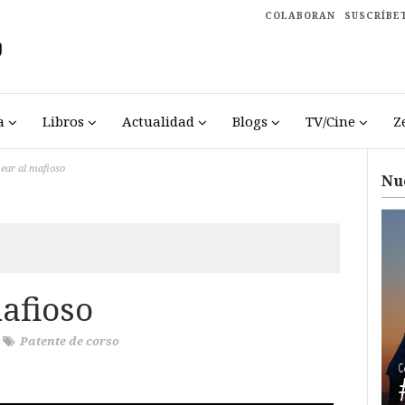
COLABORAN
SUSCRÍBE
a
Libros
Actualidad
Blogs
TV/Cine
Z
ear al mafioso
Nu
afioso
/
Patente de corso