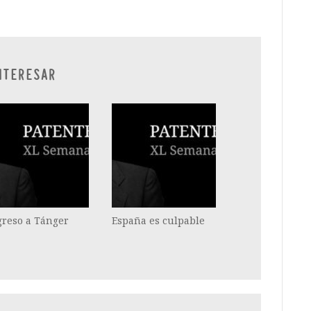
NTERESAR
greso a Tánger
España es culpable