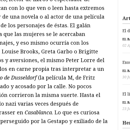
ican con lo que ven o leen hasta extremos
r de una novela o al actor de una película
Art
 de los personajes de éstas. El galán
El 
 que las mujeres se le acercaban
EL 
najes, y eso mismo ocurría con los
02 A
Louise Brooks, Greta Garbo o Brigitte
os y aversiones, el mismo Peter Lorre del
Eso
rlos en carne propia tras interpretar a un
EL 
o de Dusseldorf
(la película M, de Fritz
30 J
tado y acosado por la calle. No pocos
El 
sión corrieron la misma suerte. Hasta el
EL 
do nazi varias veces después de
23 J
trasser en
Casablanca
. Lo que es curiosa
perseguido por la Gestapo y exiliado de la
He