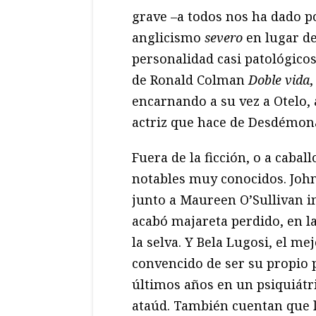
grave –a todos nos ha dado po
anglicismo
severo
en lugar d
personalidad casi patológicos,
de Ronald Colman
Doble vida
,
encarnando a su vez a Otelo, 
actriz que hace de Desdémon
Fuera de la ficción, o a caball
notables muy conocidos. John
junto a Maureen O’Sullivan in
acabó majareta perdido, en l
la selva. Y Bela Lugosi, el m
convencido de ser su propio p
últimos años en un psiquiátr
ataúd. También cuentan que l