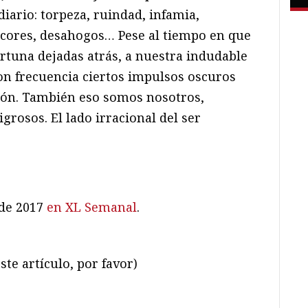
iario: torpeza, ruindad, infamia,
ncores, desahogos… Pese al tiempo en que
ortuna dejadas atrás, a nuestra indudable
on frecuencia ciertos impulsos oscuros
zón. También eso somos nosotros,
grosos. El lado irracional del ser
 de 2017
en XL Semanal
.
ste artículo, por favor)
ram
il
ompartir