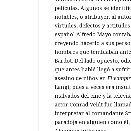
películas. Algunos se identif
notables, o atribuyen al auto
virtudes, defectos y actitudes
español Alfredo Mayo contaba
creyendo hacerlo a sus perso
hombres que temblaban ante 
Bardot. Del lado opuesto, odi
que antes hablé llegó a sufri
asesino de niños en
El vampir
Lang), pues a veces era insul
malvados del cine y la televi
actor Conrad Veidt fue llama
interpretar al comandante S
paradoja en alguien como él, 
Alemania hitleriana.