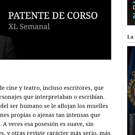
La 
ram
il
ompartir
e cine y teatro, incluso escritores, que
rsonajes que interpretaban o escribían.
 del ser humano se le aflojan los muelles
ones propias o ajenas tan intensas que
A veces esa posesión es suave, sin
es, y otras reviste carácter más serio, más