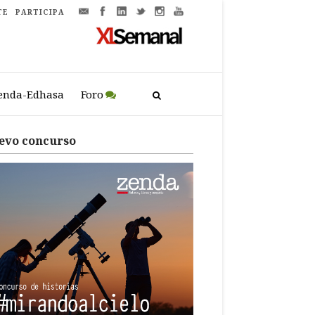
TE
PARTICIPA
enda-Edhasa
Foro
evo concurso