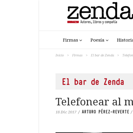
Firmas
Poesía
Histori
Inicio
>
Firmas
>
El bar de Zenda
>
Telefon
El bar de Zenda
Telefonear al m
ARTURO PÉREZ-REVERTE
18 Dic 2017
/