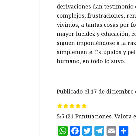
derivaciones dan testimonio d
complejos, frustraciones, re
vivimos, a tantas cosas por f
mayor lucidez y educación, c
siguen imponiéndose a la ra
simplemente. Estúpidos y peli
humano, en todo lo suyo.
__________
Publicado el 17 de diciembre
5/5
(21 Puntuaciones. Valora e
WhatsApp
Facebook
Twitter
Teleg
Ema
C