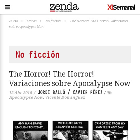
Inicio
>
Libros
>
No ficción
>
The Horror! The Horror! Variaciones
sobre Apocalypse Now
No ficción
The Horror! The Horror!
Variaciones sobre Apocalypse Now
JORDI BALLÓ / XAVIER PÉREZ
12 Abr 2016
/
/
Apocalypse Now
,
Vicente Domínguez