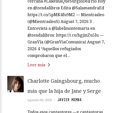
cercana.#LaReinaQueSurgióDelFrío Hoy
en @zendalibros Edita @SalamandraEd
https://t.co/5pMK4fu9M2 — Mientrasleo
(@MientrasleoS) August 7, 2026 3 .
Entrevista a @labelmontemarta en
@zendalibros: https://t.co/hgjinZu5lu —
GranVía (@GranViaComunica) August 7,
2026 4 “Aquellos refugiados
comprobaron que el…
Leer más
Charlotte Gaingsbourg, mucho
más que la hija de Jane y Serge
JAVIER MEMBA
agosto 09, 2026
/
Todos esos cantautores —y cantautoras