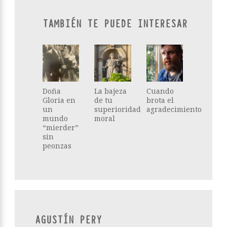
TAMBIÉN TE PUEDE INTERESAR
Doña
La bajeza
Cuando
Gloria en
de tu
brota el
un
superioridad
agradecimiento
mundo
moral
“mierder”
sin
peonzas
AGUSTÍN PERY