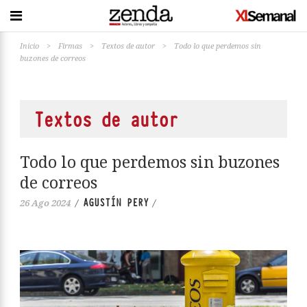
Inicio
>
Firmas
>
Textos de autor
>
Todo lo que perdemos sin
buzones de correos
Textos de autor
Todo lo que perdemos sin buzones
de correos
AGUSTÍN PERY
26 Ago 2024
/
/