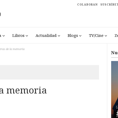
COLABORAN
SUSCRÍBE
a
Libros
Actualidad
Blogs
TV/Cine
Z
eras de la memoria
Nu
la memoria