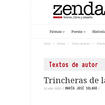
Firmas
Poesía
Histori
Inicio
>
Firmas
>
Textos de autor
>
Trinch
Textos de autor
Trincheras de 
MARÍA JOSÉ SOLANO
15 Abr 2020
/
/