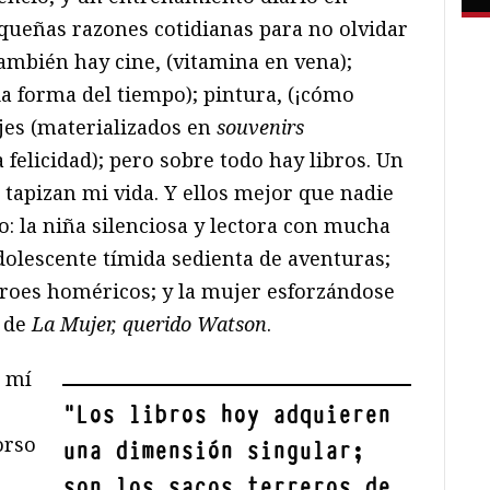
equeñas razones cotidianas para no olvidar
 también hay cine, (vitamina en vena);
a forma del tiempo); pintura, (¡cómo
ajes (materializados en
souvenirs
 felicidad); pero sobre todo hay libros. Un
tapizan mi vida. Y ellos mejor que nadie
do: la niña silenciosa y lectora con mucha
adolescente tímida sedienta de aventuras;
roes homéricos; y la mujer esforzándose
o de
La Mujer, querido Watson
.
a mí
"
Los libros hoy adquieren
orso
una dimensión singular;
son los sacos terreros de