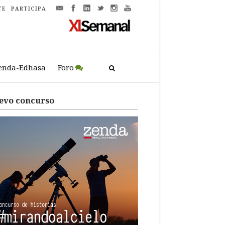
TE
PARTICIPA
enda-Edhasa
Foro
evo concurso