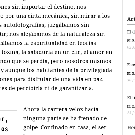
nes sin importar el destino; nos
por una cinta mecánica, sin mirar a los
Art
 autofotografías, juzgábamos sin
El 
ir; nos alejábamos de la naturaleza sin
EL 
cábamos la espiritualidad en teorías
02 A
toxina, la sabiduría en un clic, el amor en
o que se perdía, pero nosotros mismos
Eso
y aunque los habitantes de la privilegiada
EL 
es para disfrutar de una vida en paz,
30 J
s de percibirla ni de garantizarla.
El 
EL 
Ahora la carrera veloz hacía
23 J
ninguna parte se ha frenado de
er,
golpe. Confinado en casa, el ser
He
los