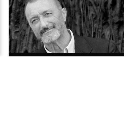
«Zenda es un territorio de libros y amigos. Sean
bienvenidos. Feliz estancia y felices libros.»
Arturo Pérez-Reverte
Copyright © Zenda ·
Aviso Legal
·
Política de Privacidad
·
Política
de Cookies
·
Participa
·
Mapa Web