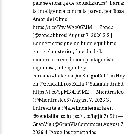
país se encarga de actualizarlos”. Larra:
la inteligencia contra la pared, por Rosa
Amor del Olmo.
https://t.co/VvaWge0GMM — Zenda
(@zendalibros) August 7, 2026 2 S.J.
Bennett consigue un buen equilibrio
entre el misterio y la vida de la
monarca, creando una protagonista
ingeniosa, inteligente y
cercana.#LaReinaQueSurgióDelFrío Hoy
en @zendalibros Edita @SalamandraEd
https://t.co/5pMK4fu9M2 — Mientrasleo
(@MientrasleoS) August 7, 2026 3 .
Entrevista a @labelmontemarta en
@zendalibros: https://t.co/hgjinZu5lu —
GranVía (@GranViaComunica) August 7,
2026 4 “Aquellos refugiados