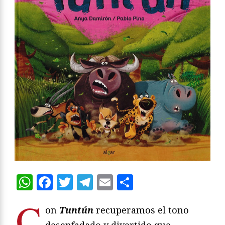
WhatsApp
Facebook
Twitter
Telegram
Email
Compartir
C
on
Tuntún
recuperamos el tono
desenfadado y divertido que