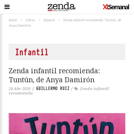
Inicio
>
Libros
>
Infantil
>
Zenda infantil recomienda: Tuntún, de
Anya Damirón
Infantil
Zenda infantil recomienda:
Tuntún, de Anya Damirón
GUILLERMO RUIZ
28 Abr 2020
/
/
Zenda infantil
recomienda