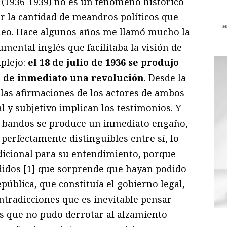
a (1936-1939) no es un fenómeno histórico
r la cantidad de meandros políticos que
eo. Hace algunos años me llamó mucho la
mental inglés que facilitaba la visión de
mplejo:
el 18 de julio de 1936 se produjo
ó de inmediato una revolución
. Desde la
 las afirmaciones de los actores de ambos
l y subjetivo implican los testimonios. Y
andos se produce un inmediato engaño,
perfectamente distinguibles entre sí, lo
adicional para su entendimiento, porque
didos [1] que sorprende que hayan podido
pública, que constituía el gobierno legal,
ontradicciones que es inevitable pensar
as que no pudo derrotar al alzamiento