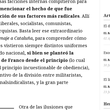
rsas facciones internas compitieron para
 mencionar el hecho de que fue
Art
ción de sus factores más radicales
. Allí
iberales, socialistas, comunistas,
El 
arquistas. Basta leer ese extraordinario
EL 
naje a Cataluña
, para comprender cómo
02 A
s vistieron siempre distintos uniformes
ndo nacional,
si bien se planteó la
Eso
de Franco desde el principio
(lo cual
EL 
30 J
el principio incuestionable de obediencia),
ntivo de la división entre militaristas,
El 
alsindicalistas, y la gran parte
EL 
23 J
He
Otra de las ilusiones que