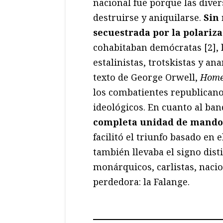
nacional fue porque las dive
destruirse y aniquilarse.
Sin
secuestrada por la polariza
cohabitaban demócratas [2], l
estalinistas, trotskistas y an
texto de George Orwell,
Home
los combatientes republicano
ideológicos. En cuanto al ba
completa unidad de mando 
facilitó el triunfo basado en 
también llevaba el signo disti
monárquicos, carlistas, nacion
perdedora: la Falange.