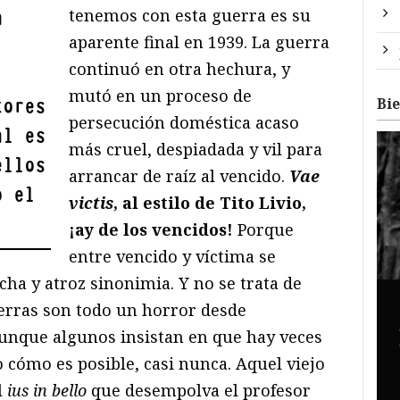
tenemos con esta guerra es su
a
aparente final en 1939. La guerra
continuó en otra hechura, y
mutó en un proceso de
Bi
tores
persecución doméstica acaso
al es
más cruel, despiadada y vil para
ellos
arrancar de raíz al vencido.
Vae
o el
victis
, al estilo de Tito Livio,
¡ay de los vencidos!
Porque
entre vencido y víctima se
cha y atroz sinonimia. Y no se trata de
erras son todo un horror desde
aunque algunos insistan en que hay veces
 cómo es posible, casi nunca. Aquel viejo
l
ius in bello
que desempolva el profesor