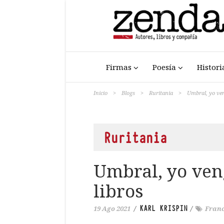
Firmas
Poesía
Histori
Inicio
>
Blogs
>
Ruritania
>
Umbral, yo ven
Ruritania
Umbral, yo ven
libros
KARL KRISPIN
19 Ago 2021
/
/
Fran