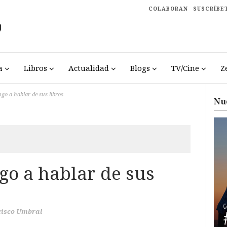
COLABORAN
SUSCRÍBE
a
Libros
Actualidad
Blogs
TV/Cine
Z
go a hablar de sus libros
Nu
go a hablar de sus
cisco Umbral