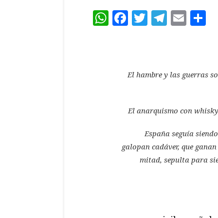
WhatsApp
Facebook
Twitter
Teleg
Ema
C
El hambre y las guerras s
El anarquismo con whisky y
España seguía siendo 
galopan cadáver, que ganan 
mitad, sepulta para si