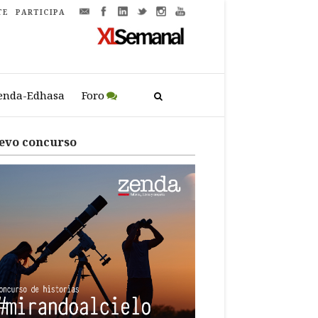
TE
PARTICIPA
enda-Edhasa
Foro
evo concurso