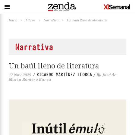
Inicio
>
Libros
>
Narrativa
>
Un baúl lleno de literatura
Narrativa
Un baúl lleno de literatura
RICARDO MARTÍNEZ LLORCA
17 Nov 2025
/
/
José de
María Romero Barea