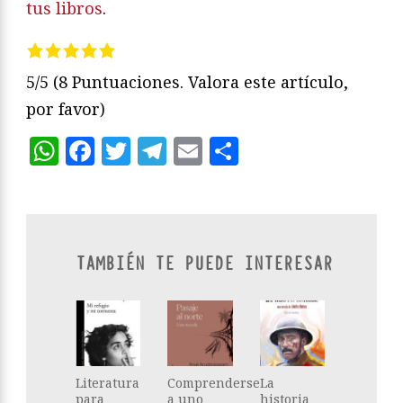
tus libros
.
5/5
(8 Puntuaciones. Valora este artículo,
por favor)
WhatsApp
Facebook
Twitter
Telegram
Email
Compartir
TAMBIÉN TE PUEDE INTERESAR
Literatura
Comprenderse
La
para
a uno
historia