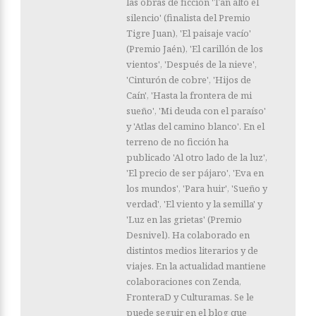
las obras de ficción 'Tan alto el
silencio' (finalista del Premio
Tigre Juan), 'El paisaje vacío'
(Premio Jaén), 'El carillón de los
vientos', 'Después de la nieve',
'Cinturón de cobre', 'Hijos de
Caín', 'Hasta la frontera de mi
sueño', 'Mi deuda con el paraíso'
y 'Atlas del camino blanco'. En el
terreno de no ficción ha
publicado 'Al otro lado de la luz',
'El precio de ser pájaro', 'Eva en
los mundos', 'Para huir', 'Sueño y
verdad', 'El viento y la semilla' y
'Luz en las grietas' (Premio
Desnivel). Ha colaborado en
distintos medios literarios y de
viajes. En la actualidad mantiene
colaboraciones con Zenda,
FronteraD y Culturamas. Se le
puede seguir en el blog que