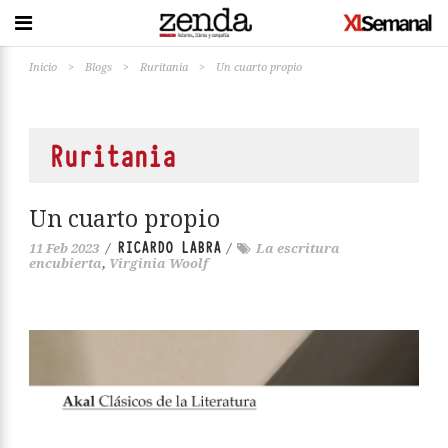
Inicio
>
Blogs
>
Ruritania
>
Un cuarto propio
Ruritania
Un cuarto propio
RICARDO LABRA
11 Feb 2023
/
/
La escritura
encubierta
,
Virginia Woolf