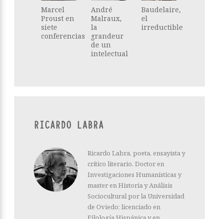
Marcel
André
Baudelaire,
Proust en
Malraux,
el
siete
la
irreductible
conferencias
grandeur
de un
intelectual
RICARDO LABRA
Ricardo Labra, poeta, ensayista y
crítico literario. Doctor en
Investigaciones Humanísticas y
master en Historia y Análisis
Sociocultural por la Universidad
de Oviedo; licenciado en
Filología Hispánica y en