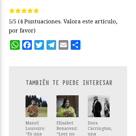
5/5
(4 Puntuaciones. Valora este artículo,
por favor)
WhatsApp
Facebook
Twitter
Telegram
Email
Compartir
TAMBIÉN TE PUEDE INTERESAR
Manel
Elísabet
Dora
Loureiro:
Benavent:
Carrington,
“Es una
“Leer no
una