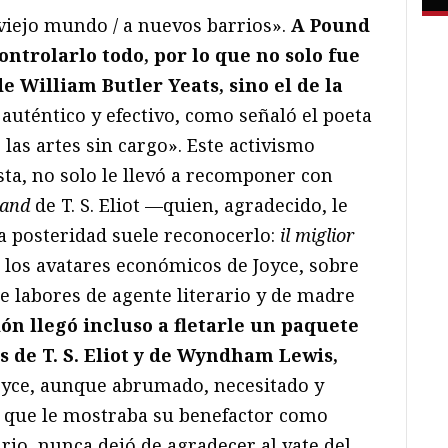
iejo mundo / a nuevos barrios».
A Pound
ontrolarlo todo, por lo que no solo fue
e William Butler Yeats, sino el de la
 auténtico y efectivo, como señaló el poeta
las artes sin cargo». Este activismo
ta, no solo le llevó a recomponer con
Land
de T. S. Eliot —quien, agradecido, le
la posteridad suele reconocerlo:
il miglior
 los avatares económicos de Joyce, sobre
e labores de agente literario y de madre
ón llegó incluso a fletarle un paquete
és de T. S. Eliot y de Wyndham Lewis,
Joyce, aunque abrumado, necesitado y
s que le mostraba su benefactor como
ario, nunca dejó de agradecer al vate del