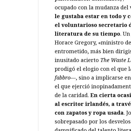
ocupado con la mudanza del v
le gustaba estar en todo y c
el voluntarioso secretario d
literatura de su tiempo
. Un
Horace Gregory, «ministro de 
entrometido, más bien dirigis
inusitado acierto
The Waste 
prodigó el elogio con el que 
fabbro
—, sino a implicarse en
el que ejerció inopinadament
de la caridad.
En cierta ocasi
al escritor irlandés, a trav
con zapatos y ropa usada
. 
sobrepasado por los desvelo
damnificado del talento liter