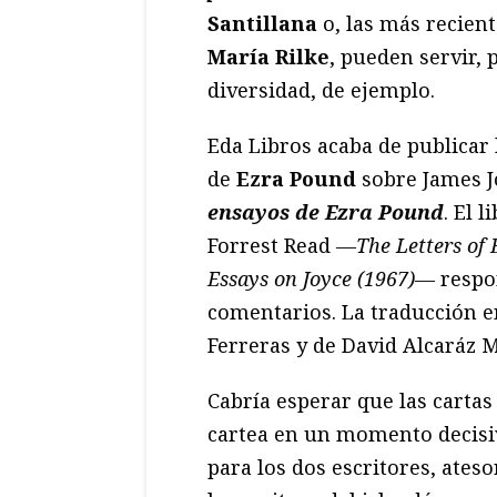
Santillana
o, las más recien
María Rilke
, pueden servir,
diversidad, de ejemplo.
Eda Libros acaba de publicar 
de
Ezra Pound
sobre James J
ensayos de Ezra Pound
. El 
Forrest Read
—The Letters of 
Essays on Joyce (1967)—
respon
comentarios. La traducción en
Ferreras y de David Alcaráz M
Cabría esperar que las cartas
cartea en un momento decisi
para los dos escritores, ates