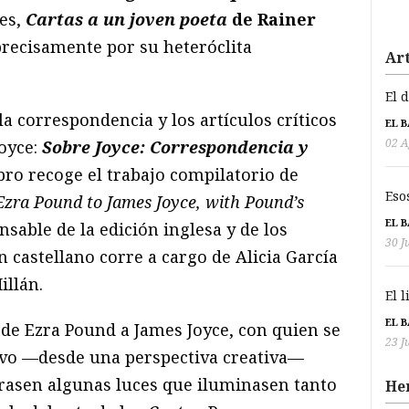
tes,
Cartas a un joven poeta
de Rainer
 precisamente por su heteróclita
Art
El 
la correspondencia y los artículos críticos
EL 
02 A
oyce:
Sobre Joyce: Correspondencia y
libro recoge el trabajo compilatorio de
Eso
Ezra Pound to James Joyce, with Pound’s
EL 
sable de la edición inglesa y de los
30 J
 castellano corre a cargo de Alicia García
illán.
El 
EL 
 de Ezra Pound a James Joyce, con quien se
23 J
vo —desde una perspectiva creativa—
orasen algunas luces que iluminasen tanto
He