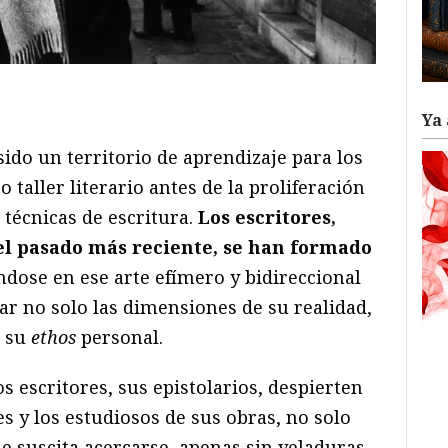
ram
il
ompartir
Ya 
ido un territorio de aprendizaje para los
 taller literario antes de la proliferación
s técnicas de escritura.
Los escritores,
el pasado más reciente, se han formado
ndose en ese arte efímero y bidireccional
rar no solo las dimensiones de su realidad,
e su
ethos
personal.
los escritores, sus epistolarios, despierten
es y los estudiosos de sus obras, no solo
e suscita acercarse, apenas sin veladuras,