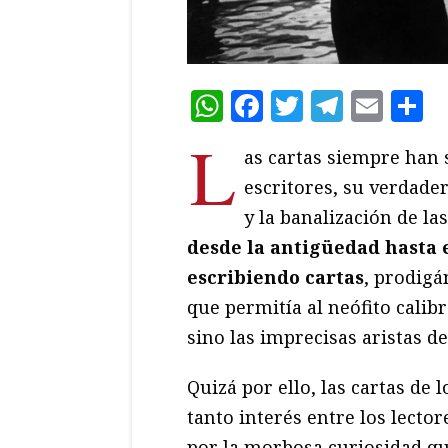
WhatsApp
Facebook
Twitter
Teleg
Ema
C
L
as cartas siempre han s
escritores, su verdadero
y la banalización de la
desde la antigüedad hasta 
escribiendo cartas
, prodigá
que permitía al neófito calib
sino las imprecisas aristas d
Quizá por ello, las cartas de 
tanto interés entre los lector
por la morbosa curiosidad qu