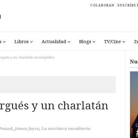
COLABORAN
SUSCRÍBE
a
Libros
Actualidad
Blogs
TV/Cine
Z
rgués y un charlatán enciclopédico
Nu
gués y un charlatán
 Pound
,
James Joyce
,
La escritura encubierta