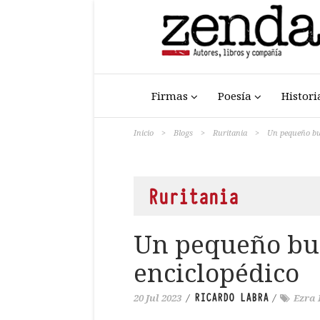
Firmas
Poesía
Histori
Inicio
>
Blogs
>
Ruritania
>
Un pequeño bu
Ruritania
Un pequeño bur
enciclopédico
RICARDO LABRA
20 Jul 2023
/
/
Ezra