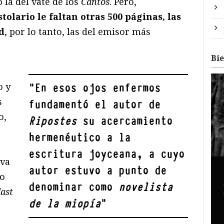
 la del vate de los
Cantos
. Pero,
stolario le faltan otras 500 páginas, las
d
, por lo tanto, las del emisor más
Bi
o y
"
En esos ojos enfermos
s
fundamentó el autor de
o,
Ripostes
su acercamiento
hermenéutico a la
escritura joyceana, a cuyo
iva
autor estuvo a punto de
lo
denominar como
novelista
last
de la miopía
"