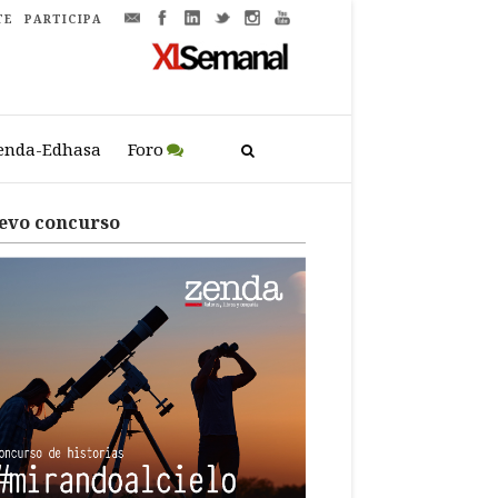
TE
PARTICIPA
enda-Edhasa
Foro
evo concurso