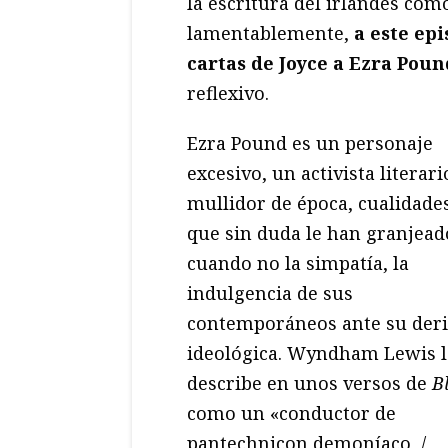
la escritura del irlandés como
lamentablemente,
a este epi
cartas de Joyce a Ezra Poun
reflexivo.
Ezra Pound es un personaje
excesivo, un activista literari
mullidor de época, cualidade
que sin duda le han granjead
cuando no la simpatía, la
indulgencia de sus
contemporáneos ante su der
ideológica. Wyndham Lewis 
describe en unos versos de
B
como un «conductor de
pantechnicon demoníaco, /