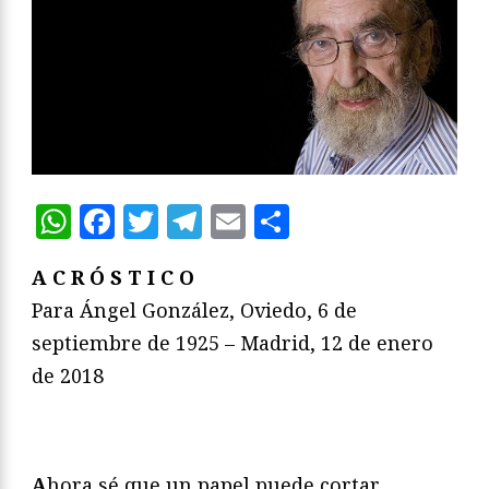
WhatsApp
Facebook
Twitter
Telegram
Email
Compartir
A C R Ó S T I C O
Para Ángel González, Oviedo, 6 de
septiembre de 1925 – Madrid, 12 de enero
de 2018
A
hora sé que un papel puede cortar