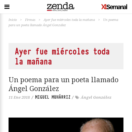
Inicio
>
Firmas
>
Ayer fue miércoles toda la mañana
>
Un poema
para un poeta llamado Ángel González
Ayer fue miércoles toda
la mañana
Un poema para un poeta llamado
Ángel González
MIGUEL MUNÁRRIZ
11 Ene 2018
/
/
Ángel González