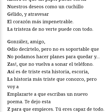
N
uestros deseos como un cuchillo
G
élido, y atravesar
E
l corazón más impenetrable.
L
a tristeza de no verte puede con todo.
G
onzález, amigo,
O
dio decírtelo, pero no es soportable que
N
o podamos hacer planes para quedar y…
Z
as!, que no vuelva a sonar el teléfono.
A
sí es de triste esta historia, escoria,
L
a historia más triste que conozco, pero
voy a
E
mplazarte a que escribas un nuevo
poema. Te dejo esta
Z
para que empieces. Tú eres capaz de todo.