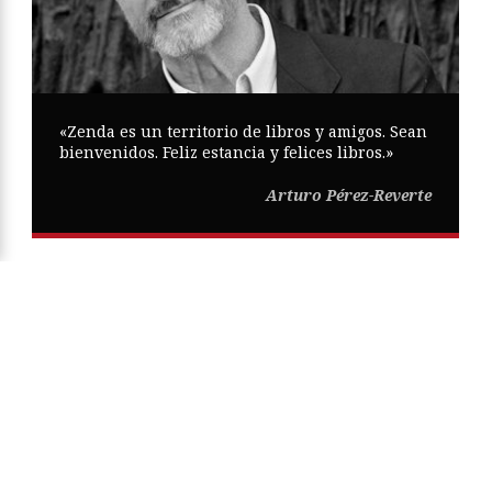
«Zenda es un territorio de libros y amigos. Sean
bienvenidos. Feliz estancia y felices libros.»
Arturo Pérez-Reverte
Copyright © Zenda ·
Aviso Legal
·
Política de Privacidad
·
Política
de Cookies
·
Participa
·
Mapa Web
ISSN
2605-0269
Diseño web:
Trestristestigres.com