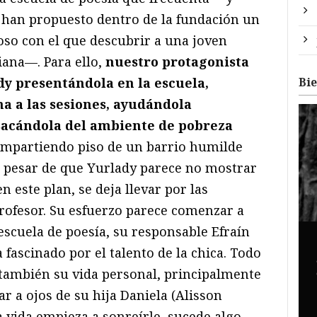
 han propuesto dentro de la fundación un
so con el que descubrir a una joven
ana—. Para ello,
nuestro protagonista
Bi
dy presentándola en la escuela,
 a las sesiones, ayudándola
sacándola del ambiente de pobreza
partiendo piso de un barrio humilde
 pesar de que Yurlady parece no mostrar
 este plan, se deja llevar por las
profesor. Su esfuerzo parece comenzar a
escuela de poesía, su responsable Efraín
 fascinado por el talento de la chica. Todo
 también su vida personal, principalmente
 a ojos de su hija Daniela (Alisson
 vida empieza a sonreírle, sucede algo