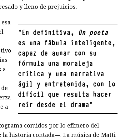
esado y lleno de prejuicios.
 esa
el
"
En definitiva,
Un poeta
es una fábula inteligente,
ctivo
capaz de aunar con su
ias
fórmula una moraleja
s a
crítica y una narrativa
ágil y entretenida, con lo
 de
difícil que resulta hacer
erza
reír desde el drama
"
e a
,
otograma comidos por lo efímero del
e la historia contada—. La música de Matti