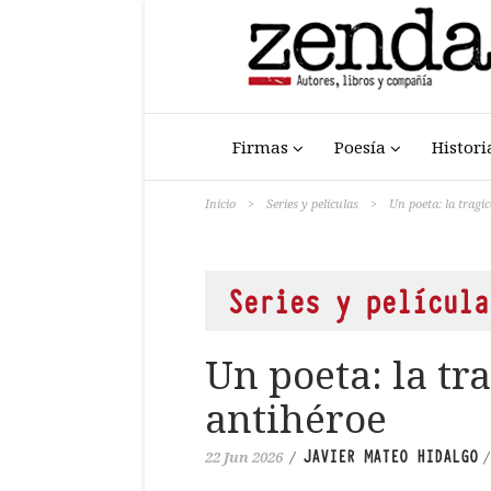
Firmas
Poesía
Histori
Inicio
>
Series y películas
>
Un poeta: la tragi
Series y película
Un poeta: la t
antihéroe
JAVIER MATEO HIDALGO
22 Jun 2026
/