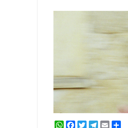
WhatsApp
Facebook
Twitter
Teleg
Ema
C