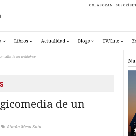
COLABORAN
SUSCRÍBE
a
Libros
Actualidad
Blogs
TV/Cine
Z
comedia de un antihéroe
Nu
s
ragicomedia de un
/
Simón Mesa Soto