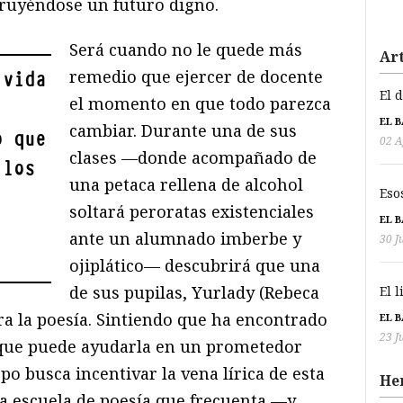
ruyéndose un futuro digno.
Será cuando no le quede más
Art
remedio que ejercer de docente
 vida
El 
el momento en que todo parezca
EL 
cambiar. Durante una de sus
o que
02 A
clases —donde acompañado de
 los
una petaca rellena de alcohol
Eso
soltará peroratas existenciales
EL 
ante un alumnado imberbe y
30 J
ojiplático— descubrirá que una
de sus pupilas, Yurlady (Rebeca
El 
ra la poesía. Sintiendo que ha encontrado
EL 
23 J
que puede ayudarla en un prometedor
po busca incentivar la vena lírica de esta
He
a escuela de poesía que frecuenta —y