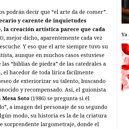
s podrán decir que “el arte da de comer”.
cario y carente de inquietudes
, la creación artística parece que cada
Ya 
 O, mejor dicho, aparentemente cada vez
escuche. Y eso que el arte siempre tuvo su
tista, aunque en muchos casos estuviese
as “biblias de piedra” de las catedrales a
, el hacedor de toda lírica fácilmente
deseo de exteriorizar su talento, buscando
onocido y recompensado. Así, el guionista
 Mesa Soto
(1986) se pregunta si él
do”, a imagen del personaje de su segundo
algún modo, su historia es la de la criatura
te sorprendente largometraje, donde el