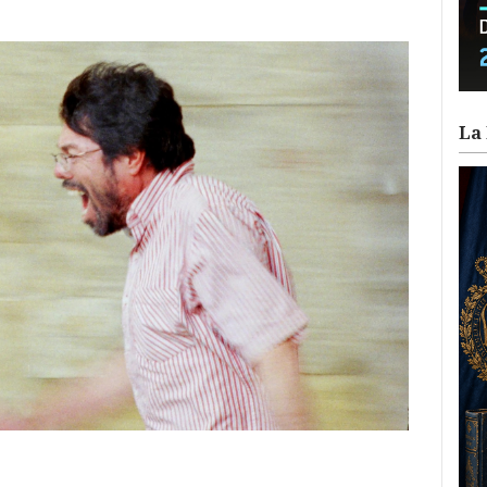
La 
ram
il
ompartir