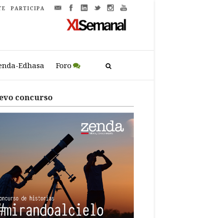
TE
PARTICIPA
enda-Edhasa
Foro
evo concurso