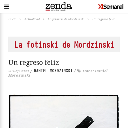
Inicio
>
Actualidad
>
La fotinski de Mordzinski
>
Un regreso feliz
La fotinski de Mordzinski
Un regreso feliz
DANIEL MORDZINSKI
30 Sep 2020
/
/
Fotos: Daniel
Mordzinski