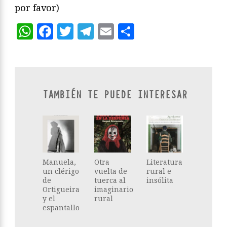
por favor)
WhatsApp
Facebook
Twitter
Telegram
Email
Compartir
TAMBIÉN TE PUEDE INTERESAR
Manuela,
Otra
Literatura
un clérigo
vuelta de
rural e
de
tuerca al
insólita
Ortigueira
imaginario
y el
rural
espantallo