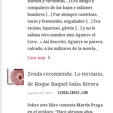
buenos y virtuosos[…] Era amigo y
compañero de los bajos e infames
hombres […] Fue siempre cauteloso,
vario y fementido, engañador […] Era
vicioso, lujurioso, glotón […] y no le
sabían otro nombre sino Aguirre el
Loco…» Así descrito, Aguirre se parece,
calcado, a los militares de la novela…
Leer más
Zenda recomienda: Lo terciario,
de Roque Raquel Salas Rivera
ZENDALIBROS.COM
agosto 06, 2026
/
Sobre este libro comenta Martín Praga
en el prólogo: “Hace algunos años,