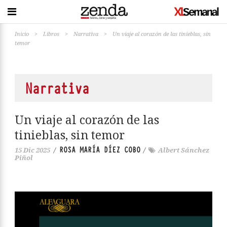
Inicio
>
Libros
>
Narrativa
>
Un viaje al corazón de las tinieblas, sin
temor
Narrativa
Un viaje al corazón de las
tinieblas, sin temor
ROSA MARÍA DÍEZ COBO
15 Dic 2025
/
/
Albert Sánchez
Piñol