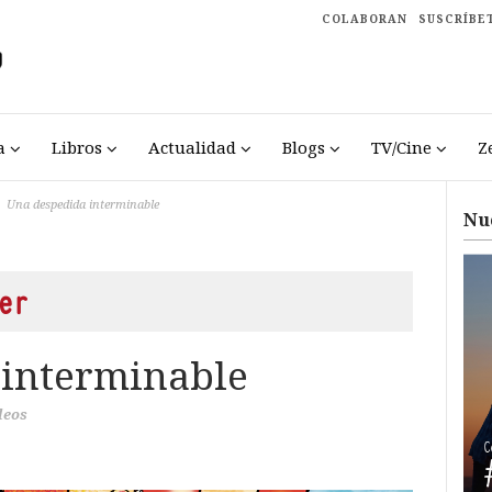
COLABORAN
SUSCRÍBE
a
Libros
Actualidad
Blogs
TV/Cine
Z
Una despedida interminable
Nu
er
 interminable
deos