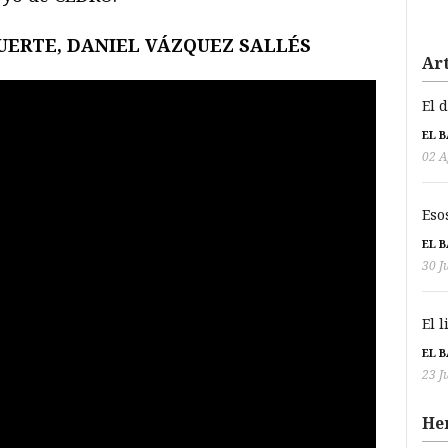
MUERTE, DANIEL VÁZQUEZ SALLÉS
Art
El 
EL 
02 A
Eso
EL 
30 J
El 
EL 
23 J
He