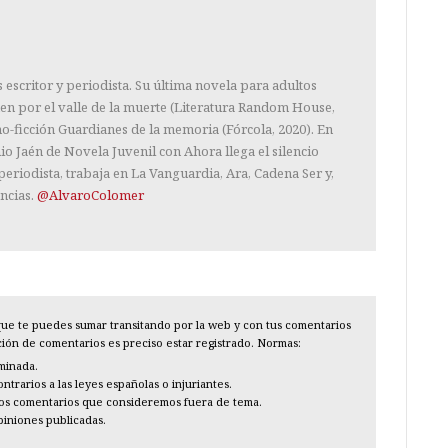
escritor y periodista. Su última novela para adultos
n por el valle de la muerte (Literatura Random House,
no-ficción Guardianes de la memoria (Fórcola, 2020). En
o Jaén de Novela Juvenil con Ahora llega el silencio
eriodista, trabaja en La Vanguardia, Ara, Cadena Ser y,
ncias.
@AlvaroColomer
l que te puedes sumar transitando por la web y con tus comentarios
cción de comentarios es preciso estar registrado. Normas:
iminada.
trarios a las leyes españolas o injuriantes.
los comentarios que consideremos fuera de tema.
piniones publicadas.