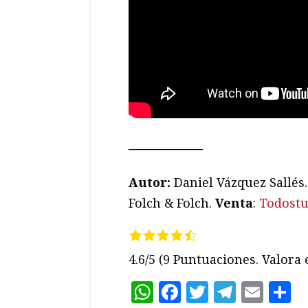
——————
Autor:
Daniel Vázquez Sallés
Folch & Folch.
Venta
:
Todostu
4.6/5
(9 Puntuaciones. Valora e
WhatsApp
Facebook
Twitter
Teleg
Ema
C