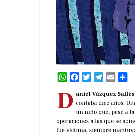
WhatsApp
Facebook
Twitter
Teleg
Ema
C
D
aniel Vázquez Sallés
contaba diez años. Una
un niño que, pese a l
operaciones a las que se som
fue víctima, siempre mantuvo