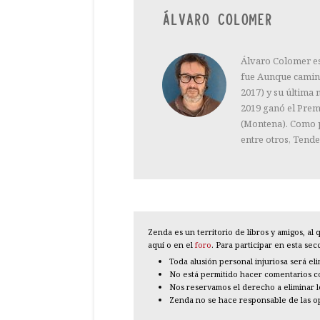
ÁLVARO COLOMER
Álvaro Colomer es 
fue Aunque camine
2017) y su última 
2019 ganó el Premi
(Montena). Como p
entre otros, Tende
Zenda es un territorio de libros y amigos, a
aquí o en el
foro
. Para participar en esta se
Toda alusión personal injuriosa será el
No está permitido hacer comentarios con
Nos reservamos el derecho a eliminar 
Zenda no se hace responsable de las o