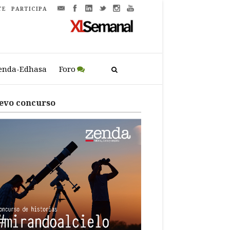
TE
PARTICIPA
enda-Edhasa
Foro
evo concurso