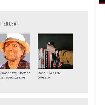
NTERESAR
bina: desmintiendo
Doce libros de
us sepultureros
febrero