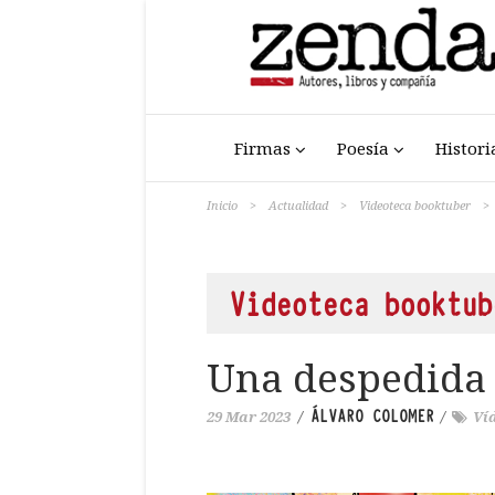
Firmas
Poesía
Histori
Inicio
>
Actualidad
>
Videoteca booktuber
>
Videoteca booktub
Una despedida
ÁLVARO COLOMER
29 Mar 2023
/
/
Ví