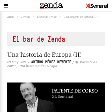
Inicio
>
Firmas
>
El bar de Zenda
>
Una historia de Europa (II)
El bar de Zenda
Una historia de Europa (II)
ARTURO PÉREZ-REVERTE
03 May 2021
/
/
Patente de
corso
,
Una historia de Europa