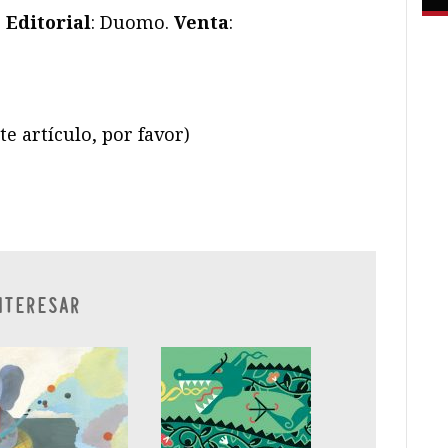
.
Editorial
: Duomo.
Venta
:
te artículo, por favor)
ram
il
ompartir
NTERESAR