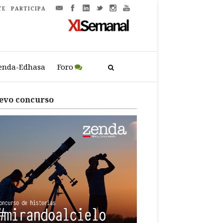
TE
PARTICIPA
enda-Edhasa
Foro
evo concurso