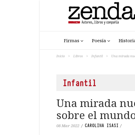
Firmas
Poesía
Histori
Inicio
>
Libros
>
Infantil
>
Una mirada nuev
Infantil
Una mirada nue
sobre el mundo
CAROLINA ISASI
08 Mar 2022
/
/