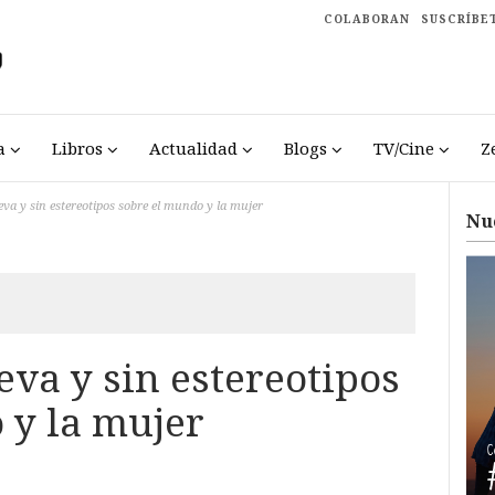
COLABORAN
SUSCRÍBE
a
Libros
Actualidad
Blogs
TV/Cine
Z
a y sin estereotipos sobre el mundo y la mujer
Nu
va y sin estereotipos
 y la mujer