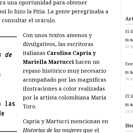
era una oportunidad para obtener
í lo hizo la Pitia. La gente peregrinaba a
Art
 consultar el oráculo.
El 
Con unos textos amenos y
EL 
divulgativos, las escritoras
02 A
italianas
Carolina Capria y
s de
Mariella Martucci
hacen un
Eso
repaso histórico muy necesario
EL 
s
acompañado por las magníficas
30 J
ilustraciones a color realizadas
El 
por la artista colombiana María
a las
EL 
Toro.
23 J
de
Capria y Martucci mencionan en
He
Historias de las mujeres
que el