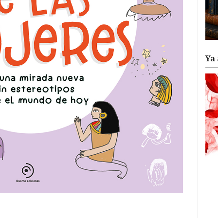
Ya 
ram
il
ompartir