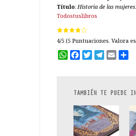
Título
:
Historia de las mujeres
Todostuslibros
4/5
(5 Puntuaciones. Valora es
WhatsApp
Facebook
Twitter
Teleg
Ema
C
TAMBIÉN TE PUEDE I