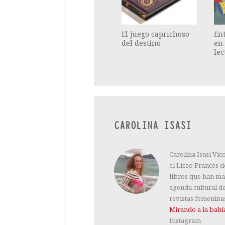
El juego caprichoso
Ent
del destino
en
lec
CAROLINA ISASI
Carolina Isasi Vic
el Liceo Francés 
libros que han ma
agenda cultural d
revistas femeninas
Mirando a la bahí
Instagram