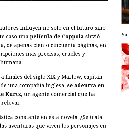
ram
il
ompartir
utores influyen no sólo en el futuro sino
Ya 
ste caso una
película de Coppola
sirvió
ta, de apenas ciento cincuenta páginas, en
cripciones más precisas, crueles y
a humana.
a finales del siglo XIX y Marlow, capitán
 de una compañía inglesa,
se adentra en
de Kurtz
, un agente comercial que ha
relevar.
stica constante en esta novela. ¿Se trata
las aventuras que viven los personajes en