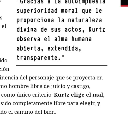
s
"
Gracias a la autoimpuesta
superioridad moral que le
s
proporciona la naturaleza
 el
divina de sus actos, Kurtz
observa el alma humana
abierta, extendida,
transparente.
"
ido
ción
minencia del personaje que se proyecta en
mo hombre libre de juicio y castigo,
o como único criterio.
Kurtz elige el mal
,
sido completamente libre para elegir, y
do el camino del bien.