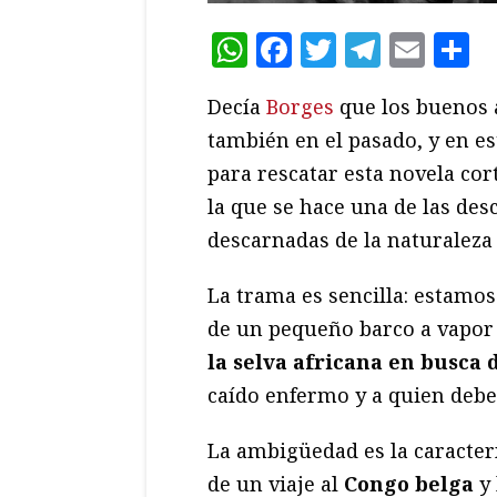
WhatsApp
Facebook
Twitter
Teleg
Ema
C
Decía
Borges
que los buenos a
también en el pasado, y en e
para rescatar esta novela cor
la que se hace una de las des
descarnadas de la naturalez
La trama es sencilla: estamos 
de un pequeño barco a vapor
la selva africana en busca 
caído enfermo y a quien debe 
La ambigüedad es la caracterí
de un viaje al
Congo belga
y 