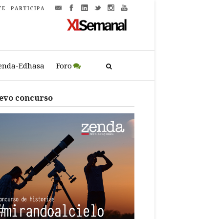
TE
PARTICIPA
enda-Edhasa
Foro
evo concurso