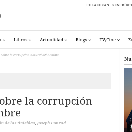
COLABORAN
SUSCRÍBE
a
Libros
Actualidad
Blogs
TV/Cine
Z
 sobre la corrupción natural del hombre
Nu
obre la corrupción
mbre
ón de las tinieblas
,
Joseph Conrad