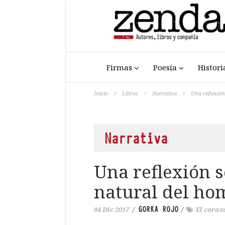
Firmas
Poesía
Histori
Inicio
>
Libros
>
Narrativa
>
Una reflexión
Narrativa
Una reflexión s
natural del ho
GORKA ROJO
04 Dic 2017
/
/
El coraz