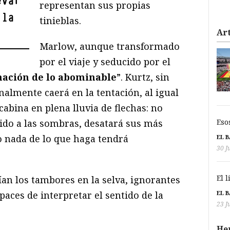
evar
representan sus propias
 la
tinieblas.
Art
Marlow, aunque transformado
por el viaje y seducido por el
inación de lo abominable
”. Kurtz, sin
nalmente caerá en la tentación, al igual
cabina en plena lluvia de flechas: no
dido a las sombras, desatará sus más
Eso
o nada de lo que haga tendrá
EL 
30 J
El 
n los tambores en la selva, ignorantes
paces de interpretar el sentido de la
EL 
23 J
He