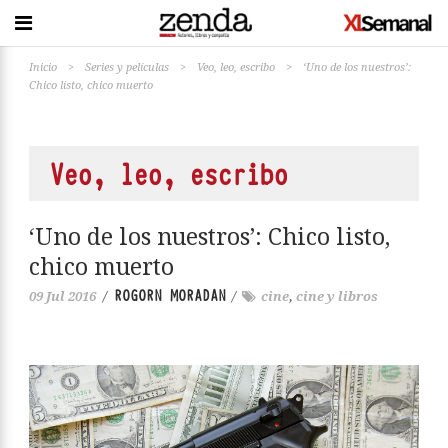
Inicio
>
Series y películas
>
Veo, leo, escribo
>
‘Uno de los nuestros’:
Chico listo, chico muerto
Veo, leo, escribo
‘Uno de los nuestros’: Chico listo,
chico muerto
ROGORN MORADAN
09 Jul 2016
/
/
cine
,
cine y libros