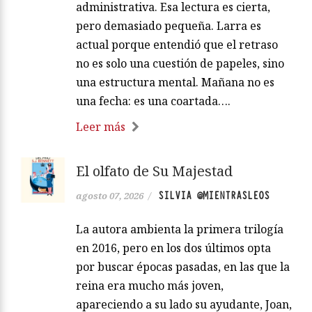
porque le dolía demasiado. Larra no es
actual porque “Vuelva usted mañana”
pueda aplicarse todavía a una ventanilla
administrativa. Esa lectura es cierta,
pero demasiado pequeña. Larra es
actual porque entendió que el retraso
no es solo una cuestión de papeles, sino
una estructura mental. Mañana no es
una fecha: es una coartada….
Leer más
El olfato de Su Majestad
SILVIA @MIENTRASLEOS
agosto 07, 2026
/
La autora ambienta la primera trilogía
en 2016, pero en los dos últimos opta