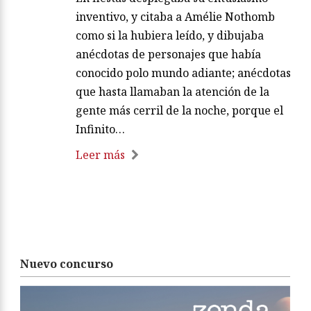
para los cuatro o cinco con los que se
reunía detrás del casino, justo después
de que lo pintaran de burdeos y blanco.
En fiestas desplegaba su entusiasmo
inventivo, y citaba a Amélie Nothomb
como si la hubiera leído, y dibujaba
anécdotas de personajes que había
conocido polo mundo adiante; anécdotas
que hasta llamaban la atención de la
gente más cerril de la noche, porque el
Infinito…
Leer más