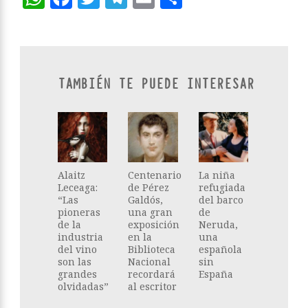
TAMBIÉN TE PUEDE INTERESAR
Alaitz
Centenario
La niña
Leceaga:
de Pérez
refugiada
“Las
Galdós,
del barco
pioneras
una gran
de
de la
exposición
Neruda,
industria
en la
una
del vino
Biblioteca
española
son las
Nacional
sin
grandes
recordará
España
olvidadas”
al escritor