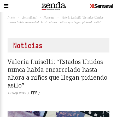
Inicio
>
Actualidad
>
Noticias
>
Valeria Luiselli: “Estados Unidos
nunca había encarcelado hasta ahora a niños que llegan pidiendo asilo”
Noticias
Valeria Luiselli: “Estados Unidos
nunca había encarcelado hasta
ahora a niños que llegan pidiendo
asilo”
EFE
19 Sep 2019
/
/