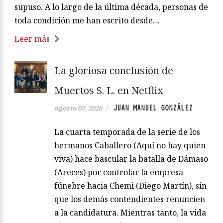
hambrientos (Capitán Swing), de Gabor Maté.
***** El emotivo abrazo de un solo padre afligido
valida haber escrito este libro y el trabajo que
supuso. A lo largo de la última década, personas de
toda condición me han escrito desde…
Leer más
La gloriosa conclusión de
Muertos S. L. en Netflix
JUAN MANUEL GONZÁLEZ
agosto 07, 2026
/
La cuarta temporada de la serie de los
hermanos Caballero (Aquí no hay quien
viva) hace bascular la batalla de Dámaso
(Areces) por controlar la empresa