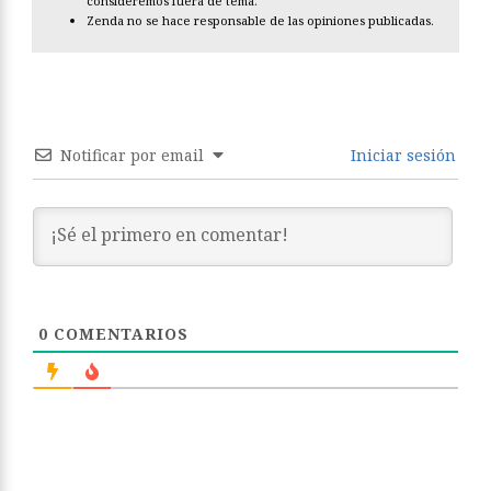
Toda alusión personal injuriosa será eliminada.
No está permitido hacer comentarios contrarios a las leyes
españolas o injuriantes.
Nos reservamos el derecho a eliminar los comentarios que
consideremos fuera de tema.
Zenda no se hace responsable de las opiniones publicadas.
Notificar por email
Iniciar sesión
0
COMENTARIOS