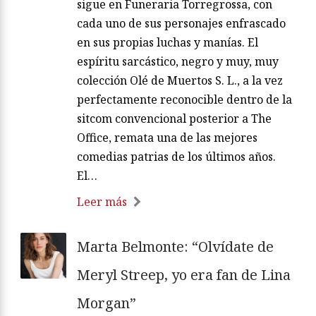
fúnebre hacia Chemi (Diego Martín), sin
que los demás contendientes renuncien
a la candidatura. Mientras tanto, la vida
sigue en Funeraria Torregrossa, con
cada uno de sus personajes enfrascado
en sus propias luchas y manías. El
espíritu sarcástico, negro y muy, muy
colección Olé de Muertos S. L., a la vez
perfectamente reconocible dentro de la
sitcom convencional posterior a The
Office, remata una de las mejores
comedias patrias de los últimos años.
El…
Leer más
Marta Belmonte: “Olvídate de