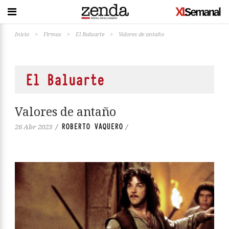
Inicio
>
Firmas
>
El Baluarte
>
Valores de antaño
El Baluarte
Valores de antaño
ROBERTO VAQUERO
26 Abr 2023
/
/