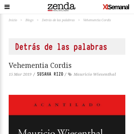
Inicio
>
Blogs
>
Detrás de las palabras
>
Vehementia Cordis
Detrás de las palabras
Vehementia Cordis
SUSANA RIZO
15 Mar 2019
/
/
Mauricio Wiesenthal