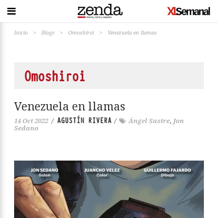
Inicio
>
Blogs
>
Omoshiroi
>
Venezuela en llamas
Omoshiroi
Venezuela en llamas
AGUSTÍN RIVERA
14 Oct 2022
/
/
Ángel Sastre
,
Jon
Sedano