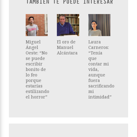
TAMBIÉN TE PUEDE INTERESAR
Miguel
El oro de
Laura
Ángel
Manuel
Carneros:
Oeste: “No
Alcántara
“Tenía
se puede
que
escribir
contar mi
bonito de
vida,
lo feo
aunque
porque
fuera
estarías
sacrificando
estilizando
mi
el horror”
intimidad”