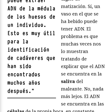
puede extraer
matización. Sí, un
ADN de la
médula
vaso en el que se
de los huesos
de
ha bebido puede
un individuo.
tener ADN. El
Esto es muy útil
problema es que
para la
muchas veces nos
identificación
lo muestran
de cadáveres que
tratando de
han sido
explicar que el ADN
se encuentra en la
encontrados
saliva
del
muchos años
maleante. No, nada
después.
"
más lejos. El ADN
se encuentra en las
células
de la propia boca, en constante