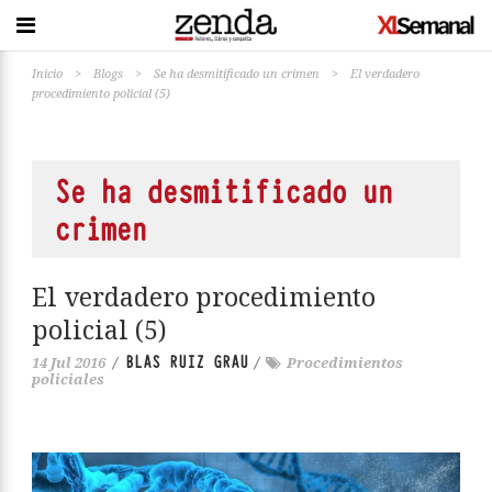
Inicio
>
Blogs
>
Se ha desmitificado un crimen
>
El verdadero
procedimiento policial (5)
Se ha desmitificado un
crimen
El verdadero procedimiento
policial (5)
BLAS RUIZ GRAU
14 Jul 2016
/
/
Procedimientos
policiales